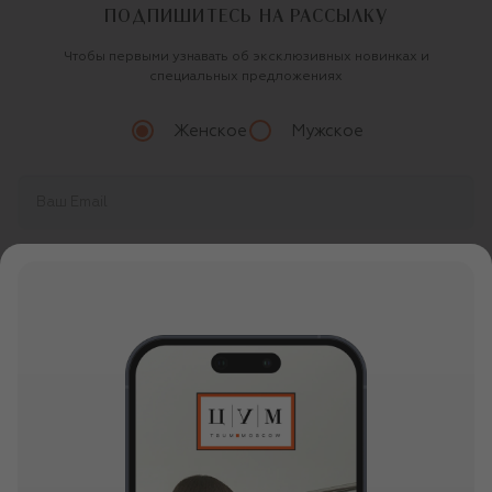
ПОДПИШИТЕСЬ НА РАССЫЛКУ
Чтобы первыми узнавать об эксклюзивных новинках и
специальных предложениях
Женское
Мужское
Продолжая, вы даете
согласие
на обработку
персональных данных
О ЦУМ
О магазине
ОНЛАЙН ПОКУПКИ
Новости и события
Вопросы и ответы
УСЛУГИ
Бутики и ПВЗ ЦУМ