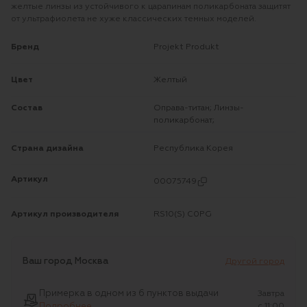
желтые линзы из устойчивого к царапинам поликарбоната защитят
от ультрафиолета не хуже классических темных моделей.
Бренд
Projekt Produkt
Цвет
Желтый
Состав
Оправа-титан; Линзы-
поликарбонат;
Страна дизайна
Республика Корея
Артикул
00075749
Артикул производителя
RS10(S) C0PG
Ваш город
Москва
Другой город
Примерка в одном из 6 пунктов выдачи
Завтра
Подробнее
c 11:00