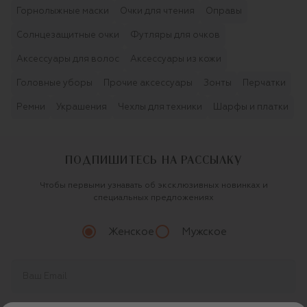
Горнолыжные маски
Очки для чтения
Оправы
Солнцезащитные очки
Футляры для очков
Аксессуары для волос
Аксессуары из кожи
Головные уборы
Прочие аксессуары
Зонты
Перчатки
Ремни
Украшения
Чехлы для техники
Шарфы и платки
ПОДПИШИТЕСЬ НА РАССЫЛКУ
Чтобы первыми узнавать об эксклюзивных новинках и
специальных предложениях
Женское
Мужское