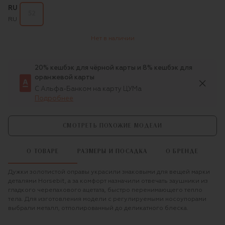
RU
52
RU
Нет в наличии
20% кешбэк для чёрной карты и 8% кешбэк для
оранжевой карты
С Альфа-Банком на карту ЦУМа
Подробнее
СМОТРЕТЬ ПОХОЖИЕ МОДЕЛИ
О ТОВАРЕ
РАЗМЕРЫ И ПОСАДКА
О БРЕНДЕ
Дужки золотистой оправы украсили знаковыми для вещей марки
деталями Horsebit, а за комфорт назначили отвечать заушники из
гладкого черепахового ацетата, быстро перенимающего тепло
тела. Для изготовления модели с регулируемыми носоупорами
выбрали металл, отполированный до деликатного блеска.