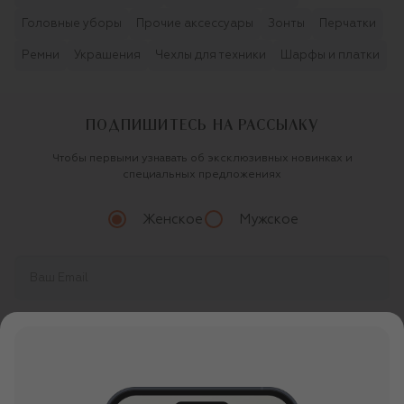
Головные уборы
Прочие аксессуары
Зонты
Перчатки
Ремни
Украшения
Чехлы для техники
Шарфы и платки
ПОДПИШИТЕСЬ НА РАССЫЛКУ
Чтобы первыми узнавать об эксклюзивных новинках и
специальных предложениях
Женское
Мужское
Продолжая, вы даете
согласие
на обработку
персональных данных
О ЦУМ