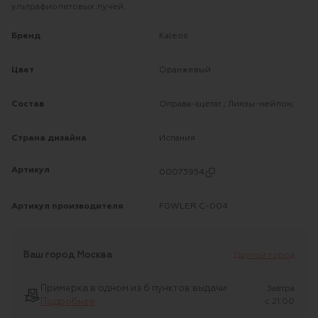
ультрафиолетовых лучей.
Бренд
Kaleos
Цвет
Оранжевый
Состав
Оправа-ацетат ; Линзы-нейлон;
Страна дизайна
Испания
Артикул
00073954
Артикул производителя
F0WLER C-004
Ваш город
Москва
Другой город
Примерка в одном из 6 пунктов выдачи
Завтра
Подробнее
c 21:00