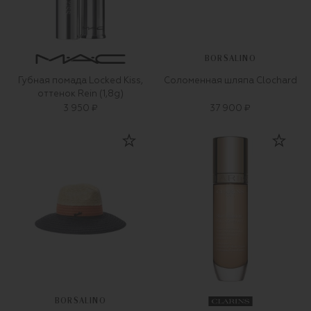
BORSALINO
Губная помада Locked Kiss,
Соломенная шляпа Clochard
оттенок Rein (1,8g)
3 950 ₽
37 900 ₽
BORSALINO