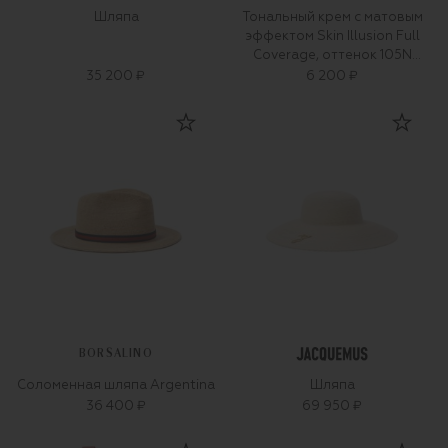
Шляпа
Тональный крем с матовым
эффектом Skin Illusion Full
Coverage, оттенок 105N
(30ml)
35 200 ₽
6 200 ₽
BORSALINO
Соломенная шляпа Argentina
Шляпа
36 400 ₽
69 950 ₽