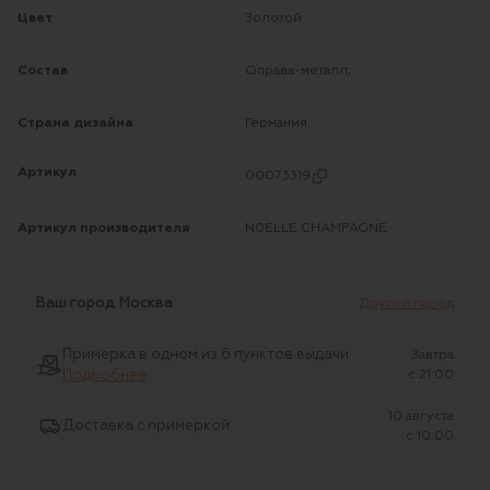
Цвет
Золотой
Состав
Оправа-металл;
Страна дизайна
Германия
Артикул
00073319
Артикул производителя
N0ELLE CHAMPAGNE
Ваш город
Москва
Другой город
Примерка в одном из 6 пунктов выдачи
Завтра
Подробнее
c 21:00
10 августа
Доставка с примеркой
c 10:00