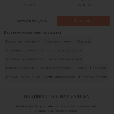
паспорта
73 100 ₽
35 800 ₽
В корзину
Быстрая покупка
Вас также может заинтересовать
Горнолыжные маски
Очки для чтения
Оправы
Солнцезащитные очки
Футляры для очков
Аксессуары для волос
Аксессуары из кожи
Головные уборы
Прочие аксессуары
Зонты
Перчатки
Ремни
Украшения
Чехлы для техники
Шарфы и платки
ПОДПИШИТЕСЬ НА РАССЫЛКУ
Чтобы первыми узнавать об эксклюзивных новинках и
специальных предложениях