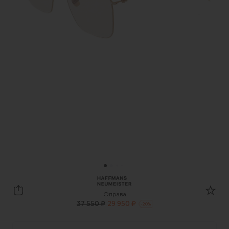
Haffmans Neumeister
Оправа
37 550 ₽
29 950 ₽
-
20
%