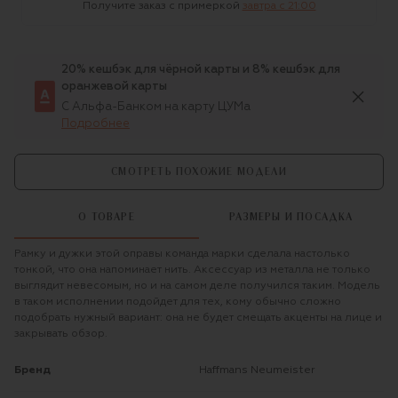
Получите заказ с примеркой
завтра c 21:00
20% кешбэк для чёрной карты и 8% кешбэк для
оранжевой карты
С Альфа-Банком на карту ЦУМа
Подробнее
СМОТРЕТЬ ПОХОЖИЕ МОДЕЛИ
О ТОВАРЕ
РАЗМЕРЫ И ПОСАДКА
Рамку и дужки этой оправы команда марки сделала настолько
тонкой, что она напоминает нить. Аксессуар из металла не только
выглядит невесомым, но и на самом деле получился таким. Модель
в таком исполнении подойдет для тех, кому обычно сложно
подобрать нужный вариант: она не будет смещать акценты на лице и
закрывать обзор.
Бренд
Haffmans Neumeister