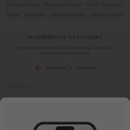
Головные уборы
Прочие аксессуары
Зонты
Перчатки
Ремни
Украшения
Чехлы для техники
Шарфы и платки
ПОДПИШИТЕСЬ НА РАССЫЛКУ
Чтобы первыми узнавать об эксклюзивных новинках и
специальных предложениях
Женское
Мужское
Продолжая, вы даете
согласие
на обработку
персональных данных
О ЦУМ