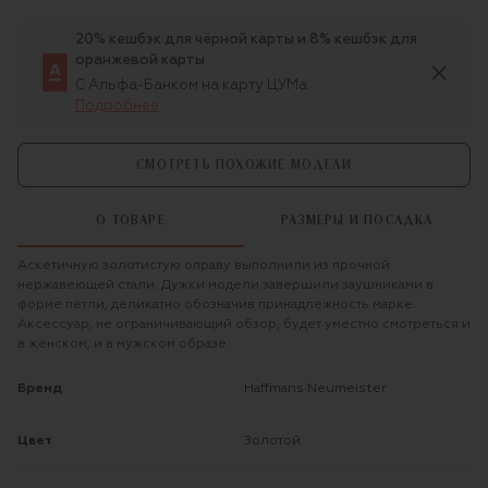
20% кешбэк для чёрной карты и 8% кешбэк для
оранжевой карты
С Альфа-Банком на карту ЦУМа
Подробнее
СМОТРЕТЬ ПОХОЖИЕ МОДЕЛИ
О ТОВАРЕ
РАЗМЕРЫ И ПОСАДКА
Аскетичную золотистую оправу выполнили из прочной
нержавеющей стали. Дужки модели завершили заушниками в
форме петли, деликатно обозначив принадлежность марке.
Аксессуар, не ограничивающий обзор, будет уместно смотреться и
в женском, и в мужском образе.
Бренд
Haffmans Neumeister
Цвет
Золотой