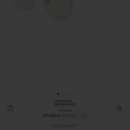
Haffmans Neumeister
Оправа
37 550 ₽
29 950 ₽
-
20
%
Нет в наличии