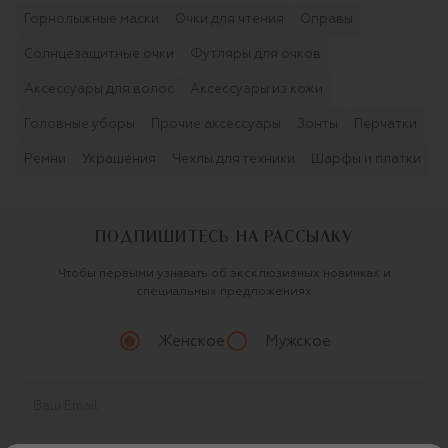
Горнолыжные маски
Очки для чтения
Оправы
Солнцезащитные очки
Футляры для очков
Аксессуары для волос
Аксессуары из кожи
Головные уборы
Прочие аксессуары
Зонты
Перчатки
Ремни
Украшения
Чехлы для техники
Шарфы и платки
ПОДПИШИТЕСЬ НА РАССЫЛКУ
Чтобы первыми узнавать об эксклюзивных новинках и
специальных предложениях
Женское
Мужское