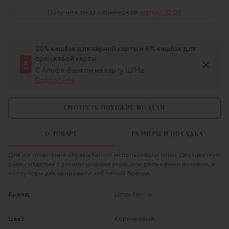
Получите заказ с примеркой
завтра c 13:00
20% кешбэк для чёрной карты и 8% кешбэк для
оранжевой карты
С Альфа-Банком на карту ЦУМа
Подробнее
СМОТРЕТЬ ПОХОЖИЕ МОДЕЛИ
О ТОВАРЕ
РАЗМЕРЫ И ПОСАДКА
Для изготовления оправы Falcon использовали титан. Двухцветную
рамку изделия с узкими шорами украсили рельефным мотивом, а
носоупоры декорировали эмблемой бренда.
Бренд
Linda Farrow
Цвет
Коричневый