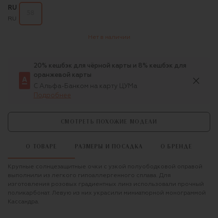
RU
58
RU
Нет в наличии
20% кешбэк для чёрной карты и 8% кешбэк для
оранжевой карты
С Альфа-Банком на карту ЦУМа
Подробнее
СМОТРЕТЬ ПОХОЖИЕ МОДЕЛИ
О ТОВАРЕ
РАЗМЕРЫ И ПОСАДКА
О БРЕНДЕ
Крупные солнцезащитные очки с узкой полуободковой оправой
выполнили из легкого гипоаллергенного сплава. Для
изготовления розовых градиентных линз использовали прочный
поликарбонат. Левую из них украсили миниатюрной монограммой
Кассандра.