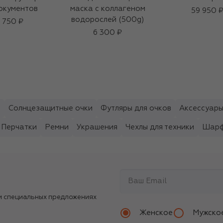
окументов
маска с коллагеном
59 950 
водорослей (500g)
6 750 ₽
6 300 ₽
ы
Солнцезащитные очки
Футляры для очков
Аксессуары
Перчатки
Ремни
Украшения
Чехлы для техники
Шарф
и специальных предложениях
Женское
Мужско