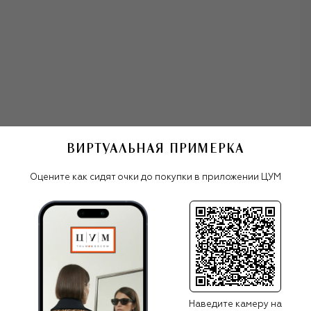
изготовления обуви используют премиальные
материалы, включая экзотическую кожу с
флорентийских фабрик и драгоценные металлы.
Племянница основателя Jimmy Choo Сандра Чой,
которая сегодня занимает пост креативного директора,
формулирует миссию бренда так: «Создание красивых и
уникальных вещей для особых случаев». Помимо
нарядных пар на высоких каблуках сегодня в коллекциях
марки есть повседневная обувь, сумки, одежда,
аксессуары, косметика и парфюмерия.
ВИРТУАЛЬНАЯ ПРИМЕРКА
права Jimmy Choo
Оцените как сидят очки до покупки в приложении ЦУМ
Все женские очки
Jimmy Choo
Наведите камеру на
ПОХОЖИЕ МОДЕЛИ