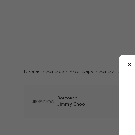
Главная
Женское
Аксессуары
Женские очки
О
Все товары
Jimmy Choo