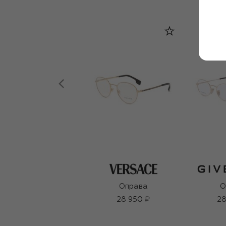
Оправа
О
28 950 ₽
28