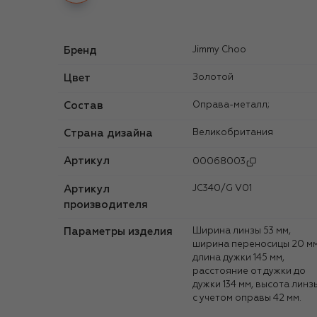
Бренд
Jimmy Choo
Цвет
Золотой
Состав
Оправа-металл;
Страна дизайна
Великобритания
Артикул
00068003
Артикул
JC340/G V01
производителя
Параметры изделия
Ширина линзы 53 мм,
ширина переносицы 20 мм
длина дужки 145 мм,
расстояние от дужки до
дужки 134 мм, высота линз
с учетом оправы 42 мм.