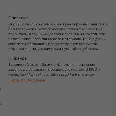
Описание
Оправу с овальной рамкой мастера марки выполнили из
полированного металлического сплава с золотистым
покрытием, а заушники дополнили темными накладками
из полированного глянцевого материала. Тонкие дужки
украсили небольшими перламутровыми вставками,
обрамляющими выгравированную эмблему бренда.
О бренде
Творческий талант Джимми Чу получил признание
задолго до основания бренда с его именем. В 1980-х
малазийский дизайнер, работавший в маленькой
мастерской на востоке Лондона, уже создавал туфли для
Читать продолжение
британской элиты, в том числе принцессы Дианы.
,
Компанию, ставшую синонимом голливудского шика, он
основал в 1996 году вместе с редактором отдела
аксессуаров Vogue Тамарой Меллон. Марку прославили
ы
акцентные модели для красных дорожек, например
босоножки Feather с перьями и кристаллами,
скульптурные Shiloh и украшенные бантом Aveline. Для