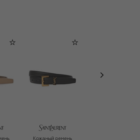
GUAM
мень
Кожаный ремень
Ночной