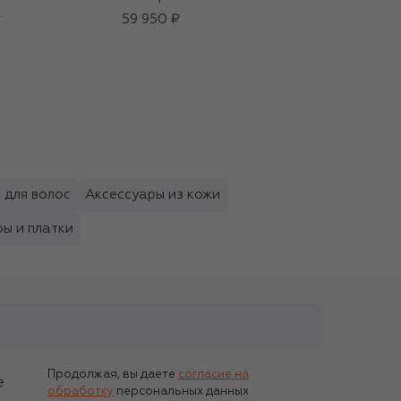
моделирующий
₽
59 950 ₽
крем с солью
Мертвого моря
6 100 ₽
(200ml)
 для волос
Аксессуары из кожи
ы и платки
Продолжая, вы даете
согласие на
е
обработку
персональных данных