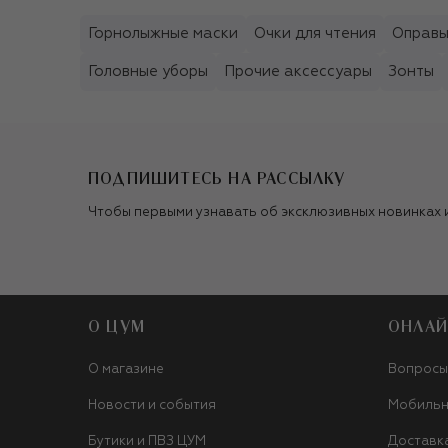
Горнолыжные маски
Очки для чтения
Оправ
Головные уборы
Прочие аксессуары
Зонты
ПОДПИШИТЕСЬ НА РАССЫЛКУ
Чтобы первыми узнавать об эксклюзивных новинках 
О ЦУМ
ОНЛАЙ
О магазине
Вопросы
Новости и события
Мобильн
Бутики и ПВЗ ЦУМ
Доставк