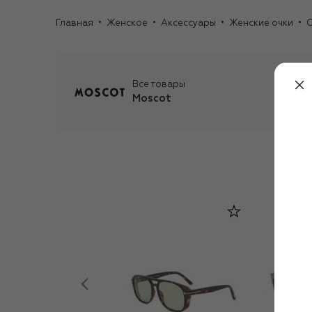
Главная
Женское
Аксессуары
Женские очки
С
Все товары
Moscot