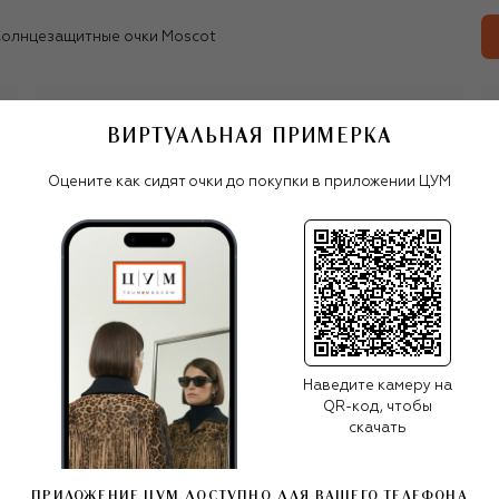
олнцезащитные очки Moscot
ВИРТУАЛЬНАЯ ПРИМЕРКА
Все женские очки
Moscot
Оцените как сидят очки до покупки в приложении ЦУМ
ПОХОЖИЕ МОДЕЛИ
Наведите камеру на
QR-код, чтобы
скачать
ПРИЛОЖЕНИЕ ЦУМ ДОСТУПНО ДЛЯ ВАШЕГО ТЕЛЕФОНА