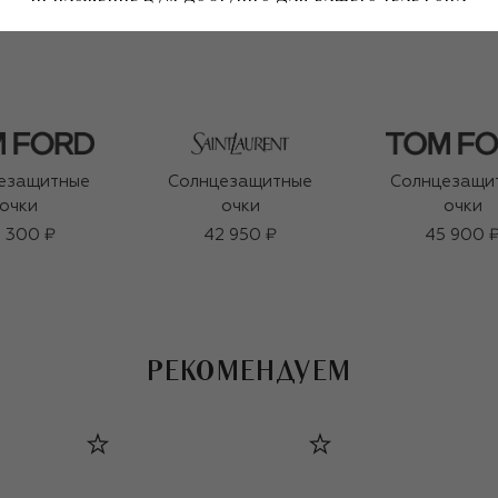
езащитные
Солнцезащитные
Солнцезащи
очки
очки
очки
 300 ₽
42 950 ₽
45 900 
РЕКОМЕНДУЕМ