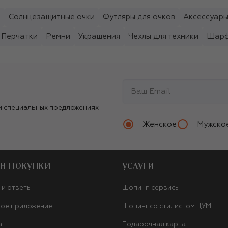
ы
Солнцезащитные очки
Футляры для очков
Аксессуары
Перчатки
Ремни
Украшения
Чехлы для техники
Шарф
и специальных предложениях
Женское
Мужско
Н ПОКУПКИ
УСЛУГИ
 и ответы
Шопинг-сервисы
ое приложение
Шопинг со стилистом ЦУМ
а
Подарочная карта