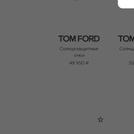
Солнцезащитные
Солнц
очки
49 950 ₽
55