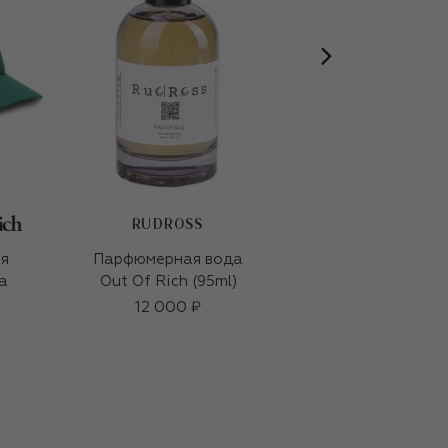
RUDROSS
я
Парфюмерная вода
Хлопковая
а
Out Of Rich (95ml)
бейсболка
12 000 ₽
61 350 ₽