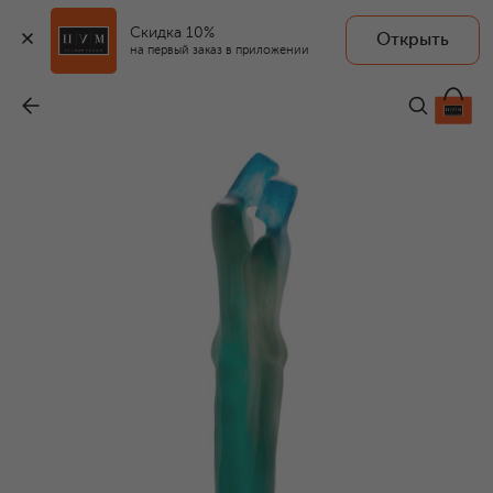
Скидка 10%
Открыть
на первый заказ в приложении
Скульптура Depart
-
583 000 ₽