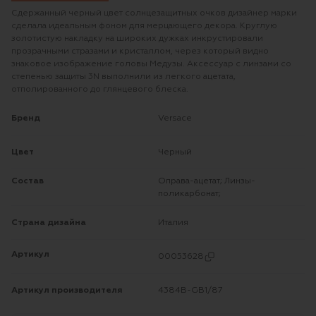
Сдержанный черный цвет солнцезащитных очков дизайнер марки
сделала идеальным фоном для мерцающего декора. Круглую
золотистую накладку на широких дужках инкрустировали
прозрачными стразами и кристаллом, через который видно
знаковое изображение головы Медузы. Аксессуар с линзами со
степенью защиты 3N выполнили из легкого ацетата,
отполированного до глянцевого блеска.
Бренд
Versace
Цвет
Черный
Состав
Оправа-ацетат; Линзы-
поликарбонат;
Страна дизайна
Италия
Артикул
00053628
Артикул производителя
4384B-GB1/87