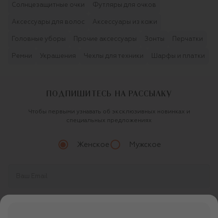
Солнцезащитные очки
Футляры для очков
Аксессуары для волос
Аксессуары из кожи
Головные уборы
Прочие аксессуары
Зонты
Перчатки
Ремни
Украшения
Чехлы для техники
Шарфы и платки
ПОДПИШИТЕСЬ НА РАССЫЛКУ
Чтобы первыми узнавать об эксклюзивных новинках и
специальных предложениях
Женское
Мужское
Продолжая, вы даете
согласие
на обработку
персональных данных