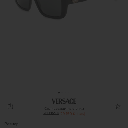
Versace
Солнцезащитные очки
41 650 ₽
29 150 ₽
-
30
%
Размер