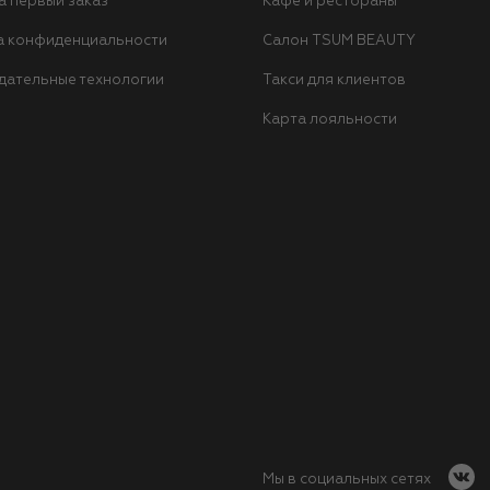
а первый заказ
Кафе и рестораны
а конфиденциальности
Салон TSUM BEAUTY
дательные технологии
Такси для клиентов
Карта лояльности
Мы в социальных сетях