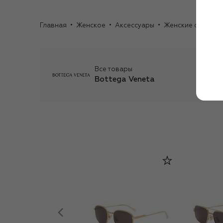
Главная
Женское
Аксессуары
Женские очки
С
Все товары
Bottega Veneta