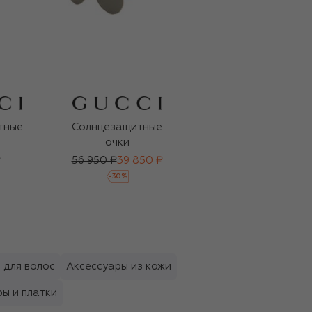
тные
Солнцезащитные
Солнцезащитные
очки
очки
₽
56 950 ₽
39 850 ₽
61 500 ₽
-
30
%
 для волос
Аксессуары из кожи
ы и платки