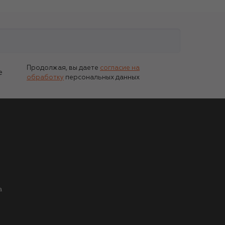
Продолжая, вы даете
согласие на
е
обработку
персональных данных
а