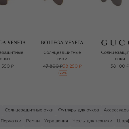
езащитные
Солнцезащитные
Солнцезащи
очки
очки
очки
1 550 ₽
47 800 ₽
38 250 ₽
38 100 
-
20
%
ы
Солнцезащитные очки
Футляры для очков
Аксессуары
Перчатки
Ремни
Украшения
Чехлы для техники
Шарф