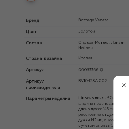
Бренд
Bottega Veneta
Цвет
Золотой
Состав
Оправа-Металл; Линзы-
Нейлон;
Страна дизайна
Италия
Артикул
00053366
Артикул
BV1042SA 002
производителя
Параметры изделия
Ширина линзы 57 мм,
ширина переносицы 20 мм
длина дужки 145 мм,
расстояние от дужки до
дужки 142 мм, высота линз
с учетом оправы 53 мм.