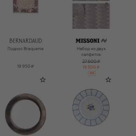
Поднос Braquenie
Набор из двух
салфеток
27 600 ₽
19 950 ₽
19 300 ₽
-
30
%