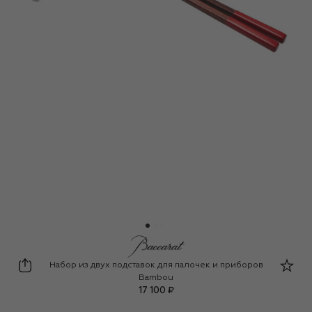
Baccarat
Набор из двух подставок для палочек и приборов
Bambou
17 100 ₽