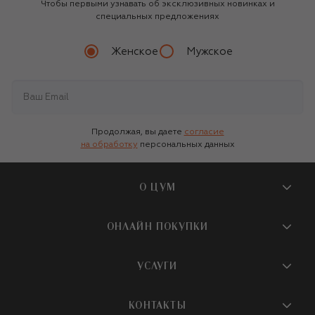
Чтобы первыми узнавать об эксклюзивных новинках и
специальных предложениях
Женское
Мужское
Продолжая, вы даете
согласие
на обработку
персональных данных
О ЦУМ
О магазине
ОНЛАЙН ПОКУПКИ
Новости и события
Вопросы и ответы
УСЛУГИ
Бутики и ПВЗ ЦУМ
Мобильное приложение
Контакты
Шопинг-сервисы
КОНТАКТЫ
Доставка