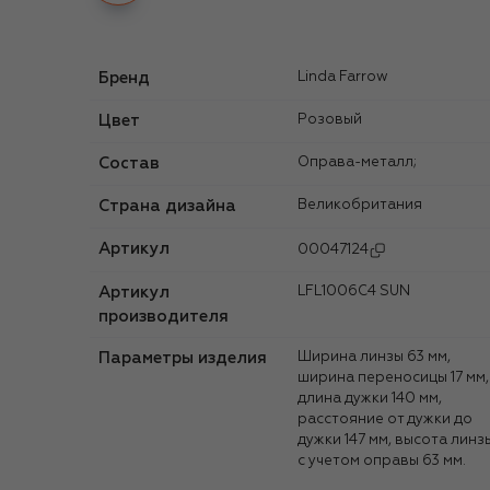
Бренд
Linda Farrow
Цвет
Розовый
Состав
Оправа-металл;
Страна дизайна
Великобритания
Артикул
00047124
Артикул
LFL1006C4 SUN
производителя
Параметры изделия
Ширина линзы 63 мм,
ширина переносицы 17 мм,
длина дужки 140 мм,
расстояние от дужки до
дужки 147 мм, высота линз
с учетом оправы 63 мм.