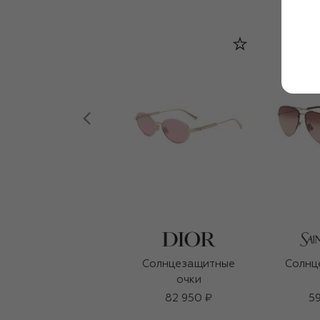
Солнцезащитные
Солнц
очки
82 950 ₽
59