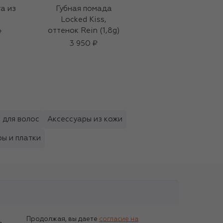
a из
Губная помада
Шелковый платок
Locked Kiss,
56 500 ₽
оттенок Rein (1,8g)
₽
3 950 ₽
 для волос
Аксессуары из кожи
ы и платки
Продолжая, вы даете
согласие на