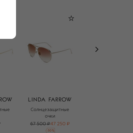
тные
Солнцезащитные
Солнцезащитные
очки
очки
₽
67 500 ₽
47 250 ₽
79 950 ₽
-
30
%