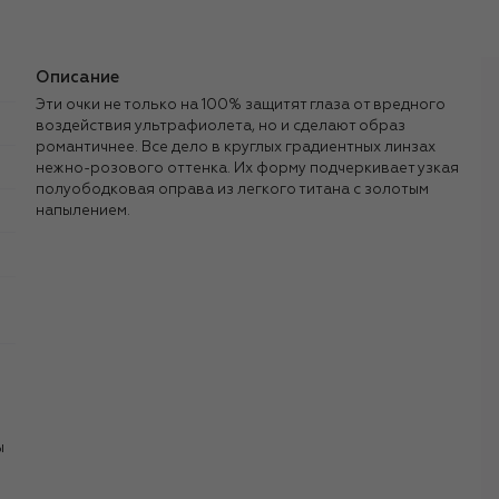
Описание
Эти очки не только на 100% защитят глаза от вредного
воздействия ультрафиолета, но и сделают образ
романтичнее. Все дело в круглых градиентных линзах
нежно-розового оттенка. Их форму подчеркивает узкая
полуободковая оправа из легкого титана с золотым
напылением.
ы