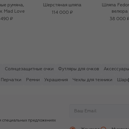
ые румяна,
Шерстяная шляпа
Шляпа Fedor
к Mad Love
велюра
114 000 ₽
 490 ₽
38 000 
ы
Солнцезащитные очки
Футляры для очков
Аксессуары
Перчатки
Ремни
Украшения
Чехлы для техники
Шарф
и специальных предложениях