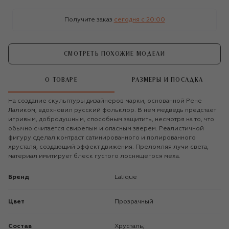
Получите заказ
сегодня c 20:00
СМОТРЕТЬ ПОХОЖИЕ МОДЕЛИ
О ТОВАРЕ
РАЗМЕРЫ И ПОСАДКА
На создание скульптуры дизайнеров марки, основанной Рене
Лаликом, вдохновил русский фольклор. В нем медведь предстает
игривым, добродушным, способным защитить, несмотря на то, что
обычно считается свирепым и опасным зверем. Реалистичной
фигуру сделал контраст сатинированного и полированного
хрусталя, создающий эффект движения. Преломляя лучи света,
материал имитирует блеск густого лоснящегося меха.
Бренд
Lalique
Цвет
Прозрачный
Состав
Хрусталь;