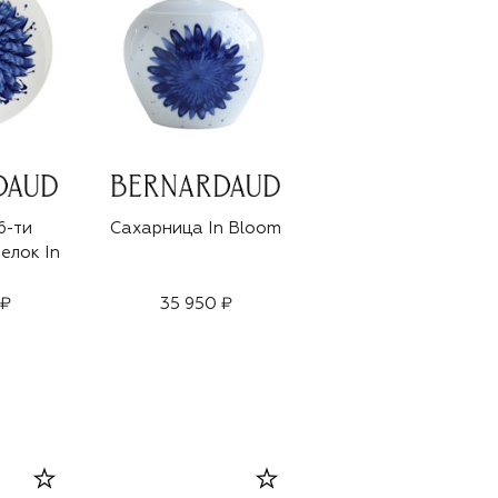
6-ти
Сахарница In Bloom
елок In
 ₽
35 950 ₽