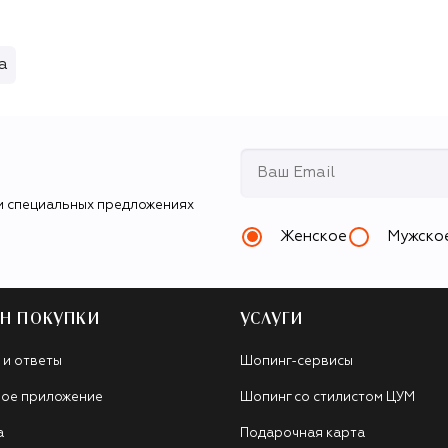
а
и специальных предложениях
Женское
Мужско
Н ПОКУПКИ
УСЛУГИ
 и ответы
Шопинг-сервисы
ое приложение
Шопинг со стилистом ЦУМ
а
Подарочная карта