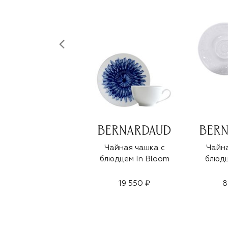
Чайная чашка с
Чайна
блюдцем In Bloom
блюдц
19 550 ₽
8