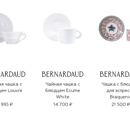
я чашка с
Чайная чашка с
Чашка с блю
ем Louvre
блюдцем Ecume
для эспре
White
Braqueni
 995 ₽
14 700 ₽
21 500 ₽