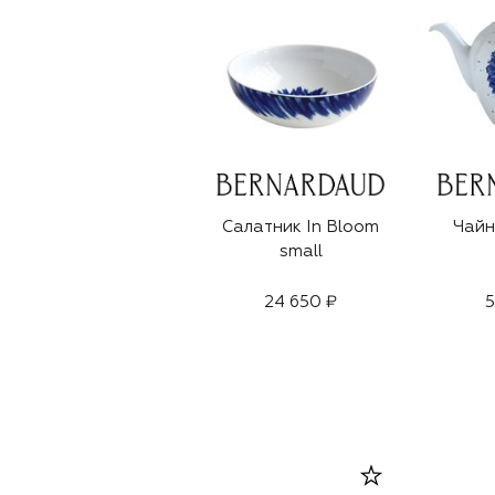
Салатник In Bloom
Чайн
small
24 650 ₽
5