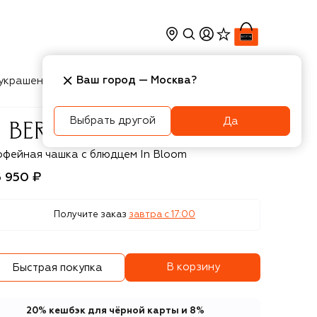
Ваш город —
Москва
?
украшения
Косметика
Интерьер
Новости
Выбрать другой
Да
ernardaud
офейная чашка с блюдцем In Bloom
6 950 ₽
Получите заказ
завтра c 17:00
В корзину
Быстрая покупка
20% кешбэк для чёрной карты и 8%