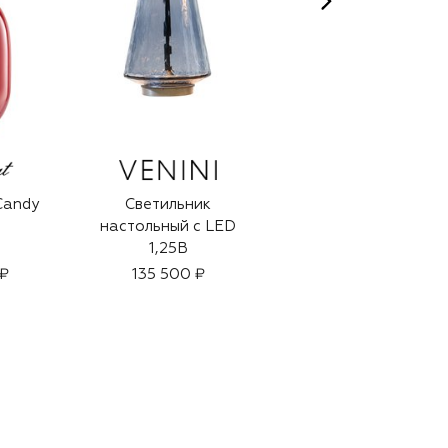
Candy
Светильник
Настольная лампа
настольный с LED
Torch
1,25В
₽
135 500 ₽
451 500 ₽