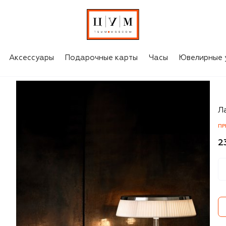
Аксессуары
Подарочные карты
Часы
Ювелирные 
B
Ла
ПР
2