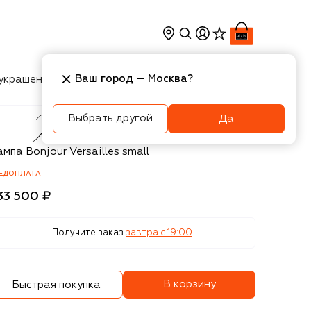
Ваш город —
Москва
?
украшения
Косметика
Интерьер
Новости
Выбрать другой
Да
accarat
мпа Bonjour Versailles small
ЕДОПЛАТА
33 500 ₽
Получите заказ
завтра c 19:00
В корзину
Быстрая покупка