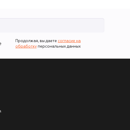
Продолжая, вы даете
согласие на
е
обработку
персональных данных
а