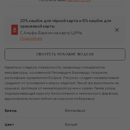
Получите заказ
завтра c 21:00
20% кешбэк для чёрной карты и 8% кешбэк для
оранжевой карты
С Альфа-Банком на карту ЦУМа
Подробнее
СМОТРЕТЬ ПОХОЖИЕ МОДЕЛИ
Идеально гладкую поверхность сахарницы специалисты
мануфактуры, основанной Леонардом Бернардо, покрыли
рельефным орнаментом Eclipse. Рисунок создает ненавязчивый
градиент от основания к верху изделия. Такой же выполнили на
крышке, протянув от миниатюрной ручки к краям. Гамма узора,
подчеркивающая красоту белоснежного лиможского фарфора,
вдохновлена ясным небом на морском побережье.
Бренд
Bernardaud
Цвет
Белый