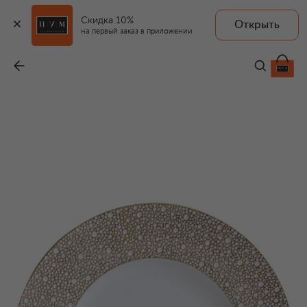
Скидка 10%
Открыть
на первый заказ в приложении
Сервировочная тарелка Ecume Mordore
-
29 750 ₽