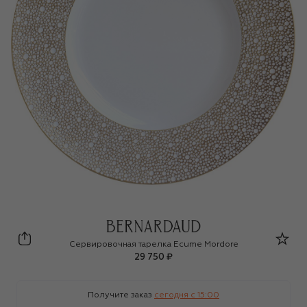
Bernardaud
Сервировочная тарелка Ecume Mordore
29 750 ₽
Получите заказ
сегодня c 15:00