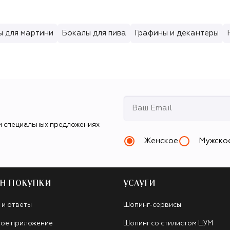
ы для мартини
Бокалы для пива
Графины и декантеры
и специальных предложениях
Женское
Мужско
Н ПОКУПКИ
УСЛУГИ
 и ответы
Шопинг-сервисы
ое приложение
Шопинг со стилистом ЦУМ