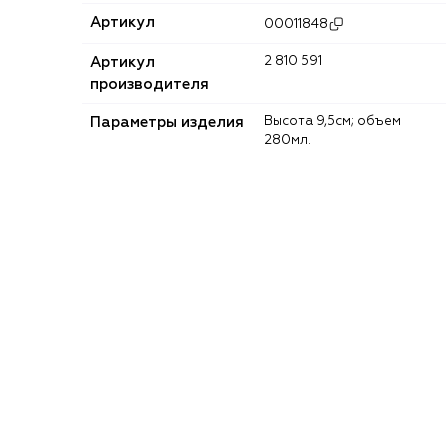
Артикул
00011848
Артикул
2 810 591
производителя
Параметры изделия
Высота 9,5см; объем
280мл.