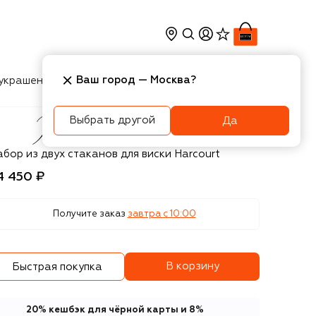
Ваш город —
Москва
?
украшения
Косметика
Интерьер
Новости
Выбрать другой
Да
accarat
бор из двух стаканов для виски Harcourt
4 450 ₽
Получите заказ
завтра c 10:00
В корзину
Быстрая покупка
20% кешбэк для чёрной карты и 8%