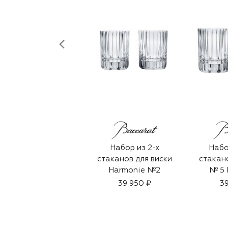
Набор из 2-х
Набо
стаканов для виски
стакано
Harmonie №2
№ 5 
39 950 ₽
39