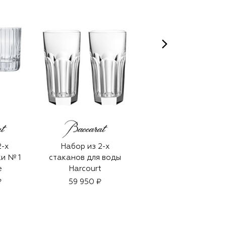
2-х
Набор из 2-х
Набор из 2-х
ки № 1
стаканов для воды
стаканов для виски
e
Harcourt
Arlequin
₽
59 950 ₽
36 100 ₽