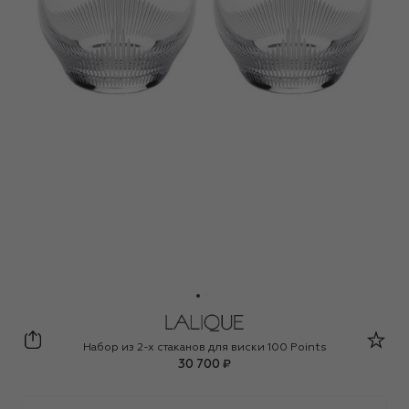
Lalique
Набор из 2-х стаканов для виски 100 Points
30 700 ₽