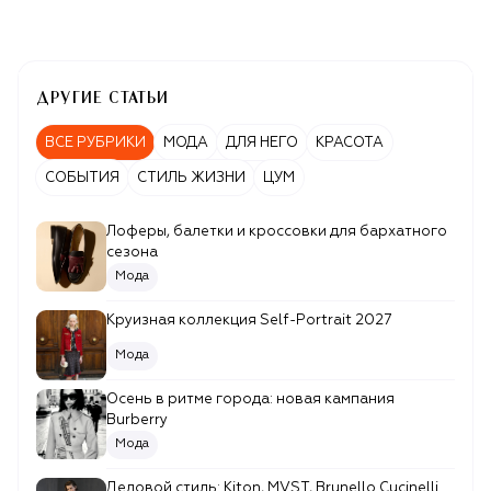
true
{"mode":"page","transition_type":"slide","transition_dir
{}}
{"css":".editor {font-family: Geometria;
font-size: 16px; font-weight: 400; line-
ДРУГИЕ СТАТЬИ
height: 24px;}"}
ВСЕ РУБРИКИ
МОДА
ДЛЯ НЕГО
КРАСОТА
СОБЫТИЯ
СТИЛЬ ЖИЗНИ
ЦУМ
Лоферы, балетки и кроссовки для бархатного
сезона
Мода
Круизная коллекция Self-Portrait 2027
Мода
Осень в ритме города: новая кампания
Burberry
Мода
Деловой стиль: Kiton, MVST, Brunello Cucinelli