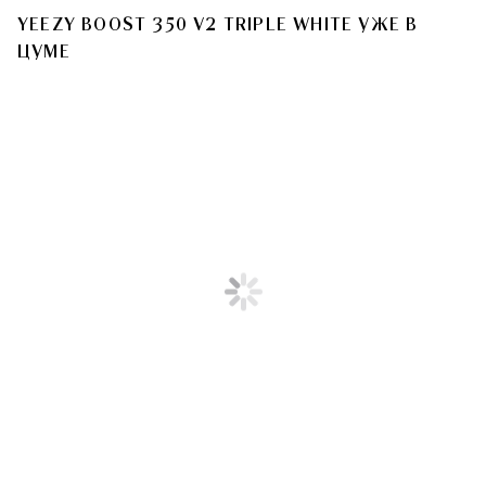
YEEZY BOOST 350 V2 TRIPLE WHITE УЖЕ В
ЦУМЕ
T
Единственный дроп в России,
доступный широким тиражом..
Модники Москвы считали дни
до 8 февраля: именно сегодня
состоится долгожданный релиз
белоснежных Yeezy Boost 350 V2
Triple White. Найти их можно
в pop-up-корнере Yeezy Boost
на первом этаже ЦУМа (со
стороны ул. Неглинная), а также
на четвертом этаже department
store. После выпусков крайне
ограниченных серий кроссовок
это первый дроп, который будет
доступен широким тиражом.