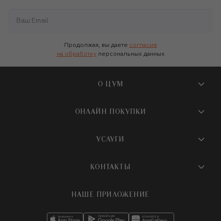
85 950 ₽
Продолжая, вы даете
согласие
на обработку
персональных данных
О ЦУМ
О магазине
ОНЛАЙН ПОКУПКИ
Новости и события
Вопросы и ответы
УСЛУГИ
Бутики и ПВЗ ЦУМ
Мобильное приложение
Контакты
Шопинг-сервисы
КОНТАКТЫ
Доставка
Наша история
Шопинг со стилистом ЦУМ
Обмен и возврат
+7 495 933 73 00
Карьера
НАШЕ ПРИЛОЖЕНИЕ
Подарочная карта
Условия продажи
hotline@tsum.ru
ЦУМ медиа
Подарочные карты для бизнеса
Скидка на первый заказ