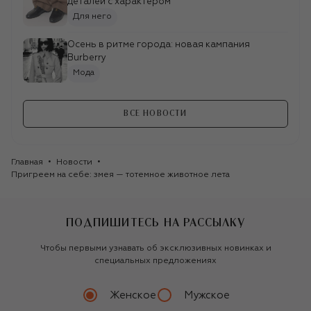
деталей с характером
Для него
Осень в ритме города: новая кампания
Burberry
Мода
ВСЕ НОВОСТИ
Главная
Новости
Пригреем на себе: змея — тотемное животное лета
ПОДПИШИТЕСЬ НА РАССЫЛКУ
SERGIO ROSSI
Кожаные туфли
Чтобы первыми узнавать об эксклюзивных новинках и
99 050 ₽
специальных предложениях
SERGIO ROSSI
Женское
Мужское
Кожаные балетки