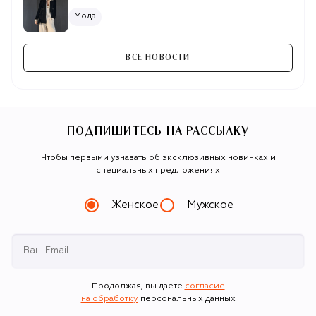
Мода
ВСЕ НОВОСТИ
{"points":[{"id":44,"properties":
{"x":0,"y":0,"z":0,"opacity":1,"scaleX":1,"scaleY":1,"rotatio
{"id":46,"properties":
{"x":0,"y":-258,"z":0,"opacity":1,"scaleX":1,"scaleY":1,"rot
ПОДПИШИТЕСЬ НА РАССЫЛКУ
[{"id":45,"properties":
{"duration":250,"delay":0,"bezier":
Чтобы первыми узнавать об эксклюзивных новинках и
[],"ease":"Power0.easeNone","automatic_duration":true
специальных предложениях
{"x":0.5,"y":0.5}}
Женское
Мужское
Продолжая, вы даете
согласие
на обработку
персональных данных