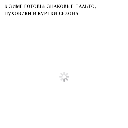
К ЗИМЕ ГОТОВЫ: ЗНАКОВЫЕ ПАЛЬТО,
ПУХОВИКИ И КУРТКИ СЕЗОНА
T
Лаковые плащи, шерстяные
пальто, объемные пуховики,
пестрые шубы, теплые
дубленки и другие предметы
верхней одежды, без которых
не обойтись грядущей зимой,
— в новой съемке tsum.ru.
{"points":
[{"id":33,"properties":
{"x":0,"y":0,"z":0,"opacity":1,"scaleX":1,"scaleY":1,"rotatio
{"id":36,"properties":
{"x":0,"y":395,"z":0,"opacity":1,"scaleX":1,"scaleY":1,"rota
{"id":35,"properties":
{"x":152,"y":516,"z":0,"opacity":1,"scaleX":1,"scaleY":1,"ro
[{"id":37,"properties":
{"duration":395,"delay":0,"bezier":