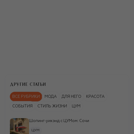
YSL
TABITHA SIMMONS
Помада Rouge Pur
Босоножки
Couture
ДРУГИЕ СТАТЬИ
ВСЕ РУБРИКИ
МОДА
ДЛЯ НЕГО
КРАСОТА
СОБЫТИЯ
СТИЛЬ ЖИЗНИ
ЦУМ
Шопинг-уикэнд c ЦУМом: Сочи
ЦУМ