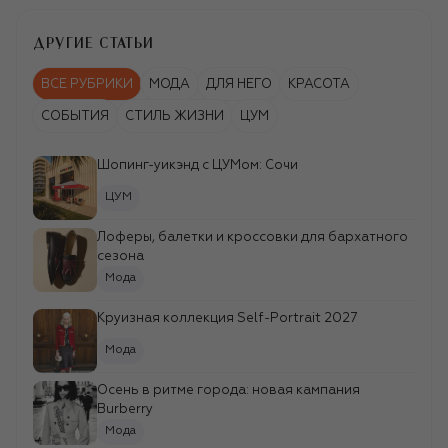
Фото: gettyimages.com
ДРУГИЕ СТАТЬИ
ВСЕ РУБРИКИ
МОДА
ДЛЯ НЕГО
КРАСОТА
СОБЫТИЯ
СТИЛЬ ЖИЗНИ
ЦУМ
Шопинг-уикэнд c ЦУМом: Сочи
ЦУМ
Лоферы, балетки и кроссовки для бархатного
сезона
Мода
Круизная коллекция Self-Portrait 2027
Мода
Осень в ритме города: новая кампания
Burberry
Мода