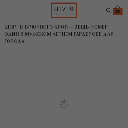
ШОРТЫ БРЮЧНОГО КРОЯ — ВЕЩЬ НОМЕР
ОДИН В МУЖСКОМ ЛЕТНЕМ ГАРДЕРОБЕ ДЛЯ
ГОРОДА
T
Стрелки, лаконичные оттенки,
классический крой, длина чуть-чуть
выше колена — в этом сезоне
дизайнеры сосредоточились
на шортах брючного силуэта.
И в этом заключается большое
преимущество: чем больше шорты
напоминают брюки, тем уместнее
они в летнем городе. В дуэте
с закрытой обувью (только такой!)
они спасут от жары во время
неформальных прогулок