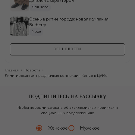
деталей с характером
Для него
Осень в ритме города: новая кампания
Burberry
Мода
ВСЕ НОВОСТИ
Главная
Новости
Лимитированная праздничная коллекция Kenzo в ЦУМе
KENZO
Хлопковая футболка
Holiday
7 260 ₽
ПОДПИШИТЕСЬ НА РАССЫЛКУ
KENZO
Чтобы первыми узнавать об эксклюзивных новинках и
Хлопковый свитшот
специальных предложениях
Holiday
16 150 ₽
Женское
Мужское