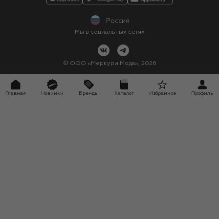
Карта сайта
Подарочная упаковка
Политика конфиденциальности
Россия
Кафе и рестораны
Рекомендательные технологии
Мы в социальных сетях
Салон TSUM BEAUTY
Такси для клиентов
©
ООО «Меркури Мода»
,
2026
Карта лояльности
Главная
Новинки
Бренды
Каталог
Избранное
Профиль