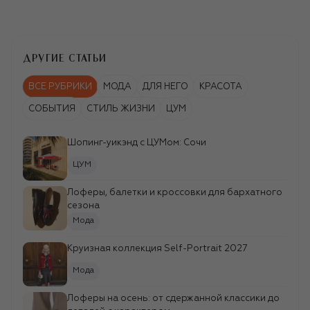
KENZO
ДРУГИЕ СТАТЬИ
Хлопковый свитшот
Holiday
16 150 ₽
ВСЕ РУБРИКИ
МОДА
ДЛЯ НЕГО
КРАСОТА
СОБЫТИЯ
СТИЛЬ ЖИЗНИ
ЦУМ
KENZO
Хлопковая футболка
Holiday
7 260 ₽
Шопинг-уикэнд c ЦУМом: Сочи
ЦУМ
Лоферы, балетки и кроссовки для бархатного
сезона
Мода
Круизная коллекция Self-Portrait 2027
Мода
Лоферы на осень: от сдержанной классики до