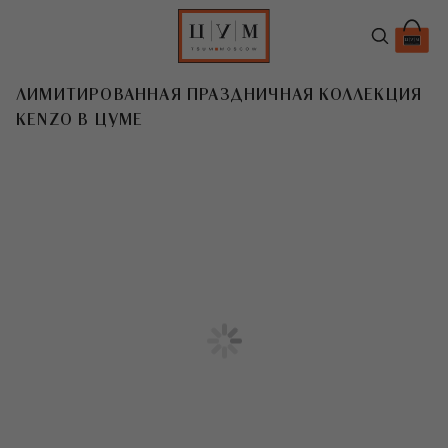
ЛИМИТИРОВАННАЯ ПРАЗДНИЧНАЯ КОЛЛЕКЦИЯ
KENZO В ЦУМЕ
T
Если полет на Луну — желание,
которое вы загадаете под бой
курантов, то праздничная коллекция
Kenzo для вас. Стеганые
металлизированные пальто и куртки,
серебряные сумки Tali,
переливающиеся кроссовки Inka,
кашемир «космических» оттенков
и рюкзаки, будто позаимствованные
у астронавтов, — дизайнеры марки
создали очень эффектные вещи,
словно из «Звездного пути».