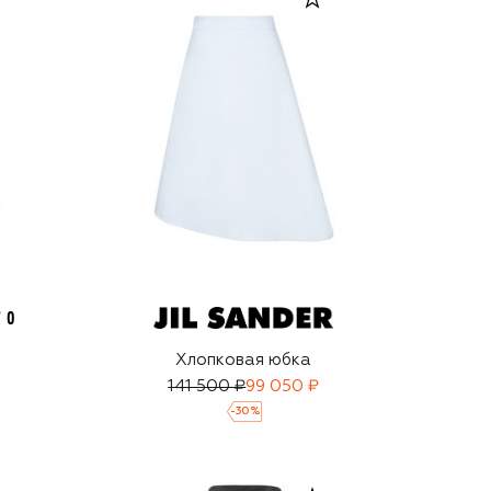
Хлопковая юбка
141 500 ₽
99 050 ₽
-
30
%