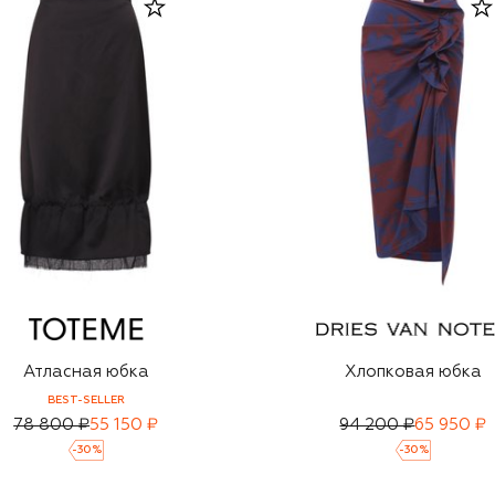
Атласная юбка
Хлопковая юбка
BEST-SELLER
78 800 ₽
55 150 ₽
94 200 ₽
65 950 ₽
-
30
%
-
30
%