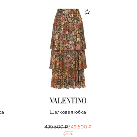
ка
Шелковая юбка
499 500 ₽
349 500 ₽
-
30
%