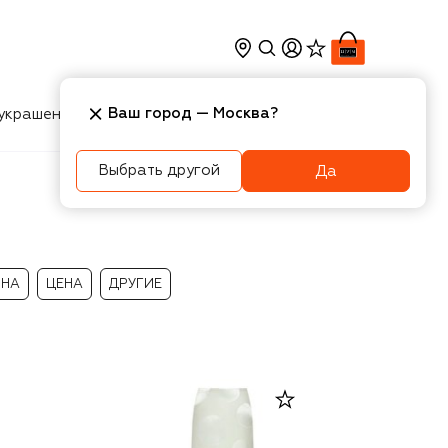
Ваш город —
Москва
?
украшения
Косметика
Интерьер
Новости
Выбрать другой
Да
ИНА
ЦЕНА
ДРУГИЕ