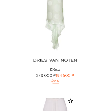
Юбка
278 000 ₽
194 500 ₽
-
30
%