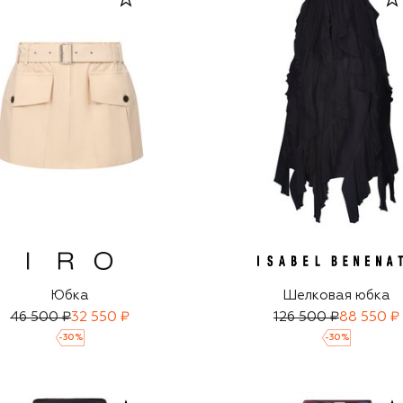
Юбка
Шелковая юбка
46 500 ₽
32 550 ₽
126 500 ₽
88 550 ₽
-
30
%
-
30
%