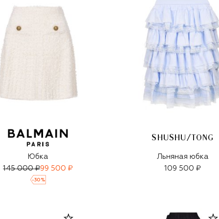
SHUSHU/TONG
Юбка
Льняная юбка
145 000 ₽
99 500 ₽
109 500 ₽
-
30
%