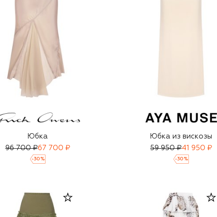
Юбка
Юбка из вискозы
96 700 ₽
67 700 ₽
59 950 ₽
41 950 ₽
-
30
%
-
30
%