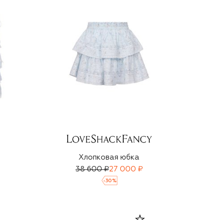
Хлопковая юбка
38 600 ₽
27 000 ₽
-
30
%