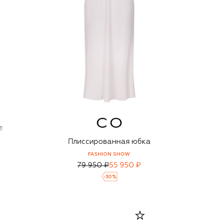
Плиссированная юбка
FASHION SHOW
79 950 ₽
55 950 ₽
-
30
%