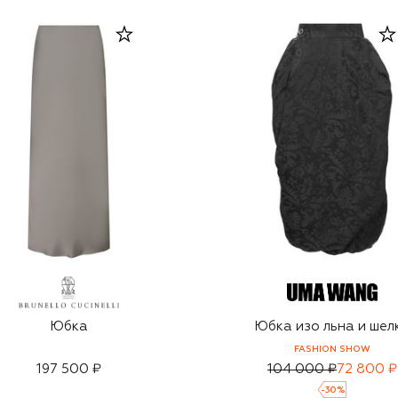
Юбка
Юбка изо льна и шел
FASHION SHOW
197 500 ₽
104 000 ₽
72 800 ₽
-
30
%