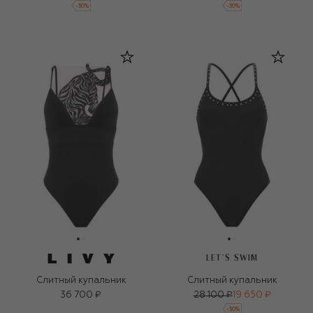
-
30
%
-
30
%
LET`S SWIM
Слитный купальник
Слитный купальник
36 700 ₽
28 100 ₽
19 650 ₽
-
30
%