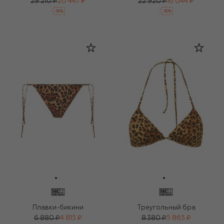
29 210 ₽
20 447 ₽
22 920 ₽
16 044 ₽
-
30
%
-
30
%
Плавки-бикини
Треугольный бра
6 880 ₽
4 815 ₽
8 380 ₽
5 865 ₽