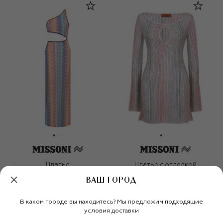
Платье
Платье с отделкой
пайетками
ВАШ ГОРОД
107 500 ₽
75 250 ₽
170 500 ₽
119 500 ₽
-
30
%
-
30
%
В каком городе вы находитесь? Мы предложим подходящие
условия доставки