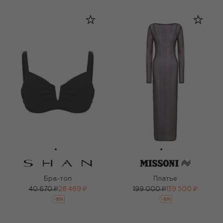
Бра-топ
Платье
40 670 ₽
28 469 ₽
199 000 ₽
139 500 ₽
-
30
%
-
30
%