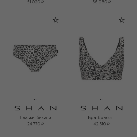
51 020 ₽
56 080 ₽
Плавки-бикини
Бра-бралетт
24 770 ₽
42 510 ₽