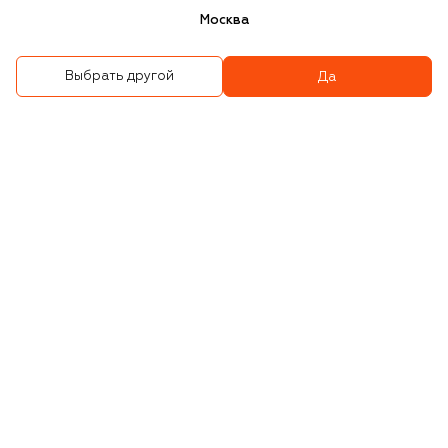
Москва
Выбрать другой
Да
Кардиган из вискозы
Слитный купальник
141 500 ₽
99 050 ₽
69 900 ₽
48 950 ₽
-
30
%
-
30
%