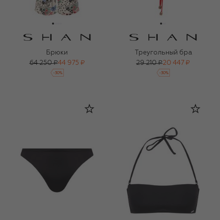
Брюки
Треугольный бра
64 250 ₽
44 975 ₽
29 210 ₽
20 447 ₽
-
30
%
-
30
%