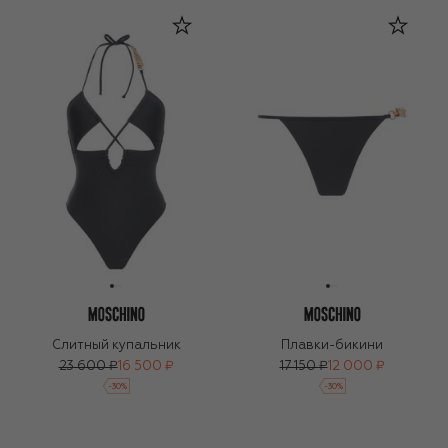
Слитный купальник
Плавки-бикини
23 600 ₽
16 500 ₽
17 150 ₽
12 000 ₽
-
30
%
-
30
%