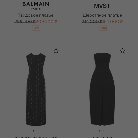
Твидовое платье
Шерстяное платье
299 500 ₽
209 500 ₽
234 000 ₽
164 000 ₽
-
30
%
-
30
%