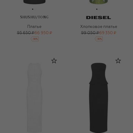
SHUSHU/TONG
Платье
Хлопковое платье
95 650 ₽
66 950 ₽
99 050 ₽
69 350 ₽
-
30
%
-
30
%