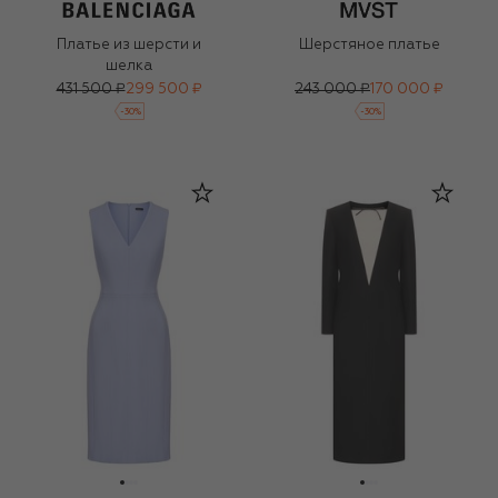
Платье из шерсти и
Шерстяное платье
шелка
431 500 ₽
299 500 ₽
243 000 ₽
170 000 ₽
-
30
%
-
30
%