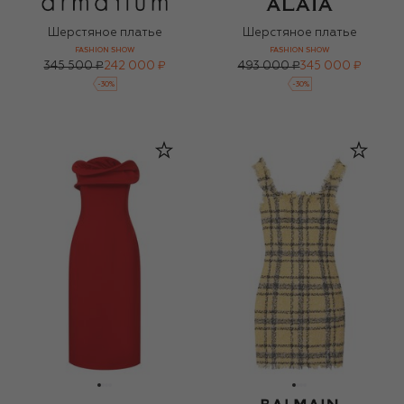
Шерстяное платье
Шерстяное платье
FASHION SHOW
FASHION SHOW
345 500 ₽
242 000 ₽
493 000 ₽
345 000 ₽
-
30
%
-
30
%