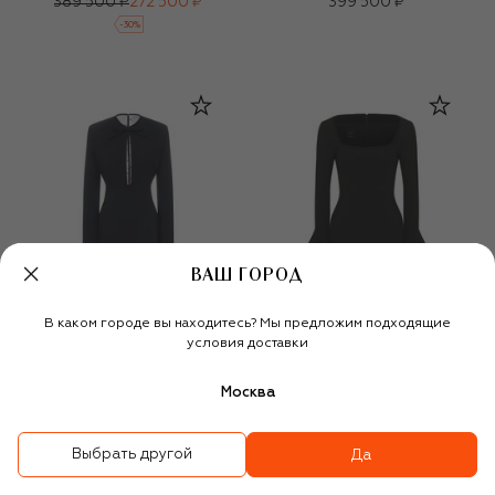
389 500 ₽
272 500 ₽
399 500 ₽
-
30
%
ВАШ ГОРОД
В каком городе вы находитесь? Мы предложим подходящие
условия доставки
Москва
Выбрать другой
Да
Платье
Платье из вискозы
144 000 ₽
99 500 ₽
47 900 ₽
33 550 ₽