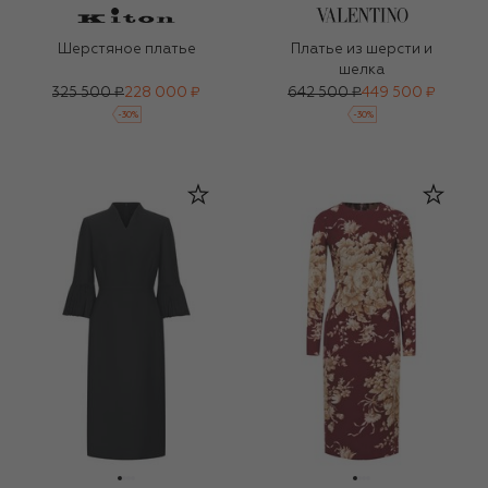
Шерстяное платье
Платье из шерсти и
шелка
325 500 ₽
228 000 ₽
642 500 ₽
449 500 ₽
-
30
%
-
30
%