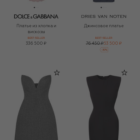
Платье из хлопка и
Джинсовое платье
вискозы
BEST-SELLER
BEST-SELLER
336 500 ₽
76 450 ₽
53 500 ₽
-
30
%