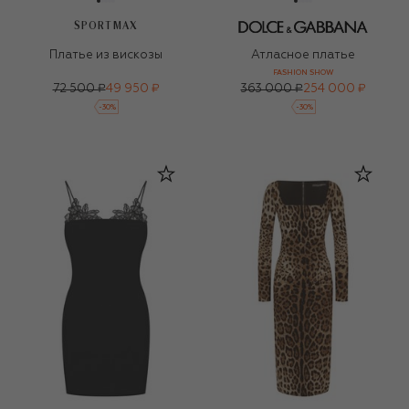
SPORTMAX
Платье из вискозы
Атласное платье
FASHION SHOW
72 500 ₽
49 950 ₽
363 000 ₽
254 000 ₽
-
30
%
-
30
%