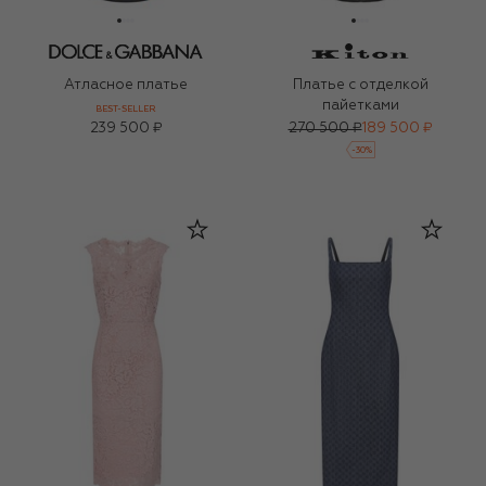
Атласное платье
Платье с отделкой
пайетками
BEST-SELLER
239 500 ₽
270 500 ₽
189 500 ₽
-
30
%