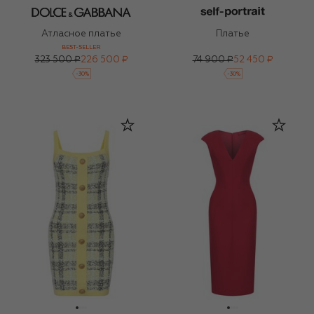
Атласное платье
Платье
BEST-SELLER
323 500 ₽
226 500 ₽
74 900 ₽
52 450 ₽
-
30
%
-
30
%