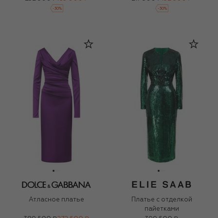
-
30
%
-
30
%
Атласное платье
Платье с отделкой
пайетками