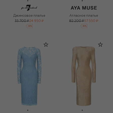
Джинсовое платье
Атласное платье
35 700 ₽
24 950 ₽
82 200 ₽
57 550 ₽
-
30
%
-
30
%