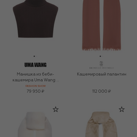
Манишка из беби-
Кашемировый палантин
кашемира Uma Wang x
1436
FASHION SHOW
79 950 ₽
112 000 ₽