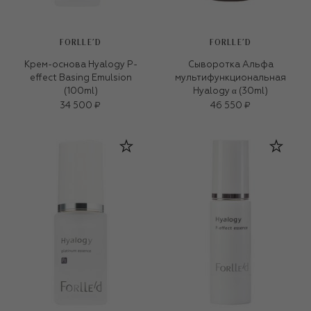
FORLLE'D
FORLLE'D
Крем-основа Hyalogy P-
Сыворотка Альфа
effect Basing Emulsion
мультифункциональная
(100ml)
Hyalogy α (30ml)
34 500 ₽
46 550 ₽