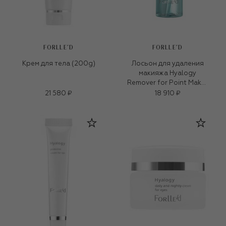
FORLLE'D
FORLLE'D
Крем для тела (200g)
Лосьон для удаления
макияжа Hyalogy
Remover for Point Make-
Up (150ml)
21 580 ₽
18 910 ₽