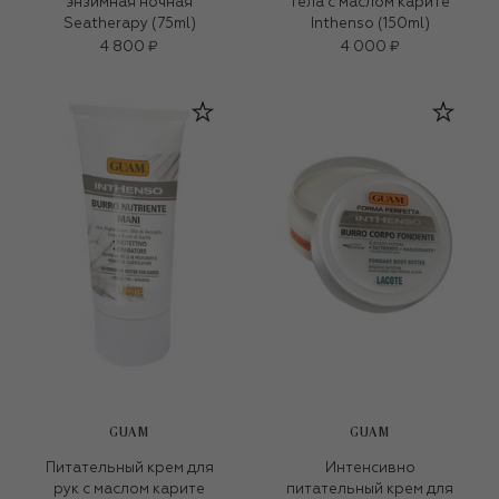
энзимная ночная
тела с маслом карите
Seatherapy (75ml)
Inthenso (150ml)
4 800 ₽
4 000 ₽
GUAM
GUAM
Питательный крем для
Интенсивно
рук с маслом карите
питательный крем для