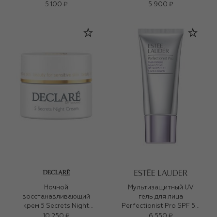
5 100 ₽
5 900 ₽
Ночной
Мультизащитный UV
восстанавливающий
гель для лица
крем 5 Secrets Night
Perfectionist Pro SPF 50
Cream (50ml)
(30ml)
10 250 ₽
6 550 ₽