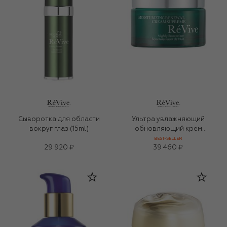
Сыворотка для области
Ультра увлажняющий
вокруг глаз (15ml)
обновляющий крем
(50ml)
BEST-SELLER
29 920 ₽
39 460 ₽