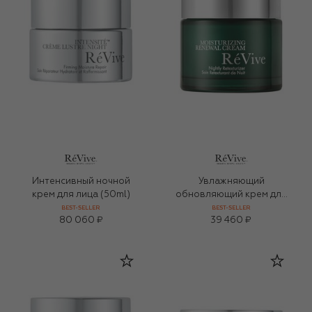
Интенсивный ночной
Увлажняющий
крем для лица (50ml)
обновляющий крем для
лица (50ml)
BEST-SELLER
BEST-SELLER
80 060 ₽
39 460 ₽