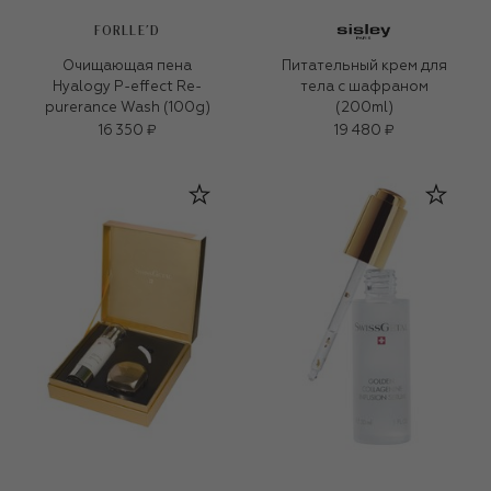
FORLLE'D
Очищающая пена
Питательный крем для
Hyalogy P-effect Re-
тела с шафраном
purerance Wash (100g)
(200ml)
16 350 ₽
19 480 ₽