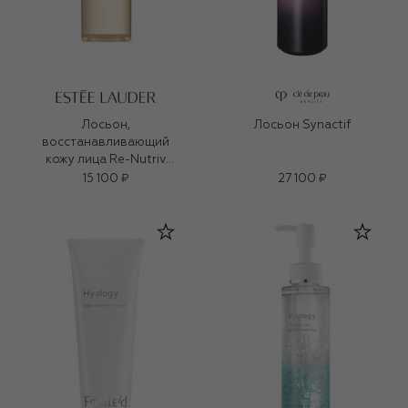
Лосьон,
Лосьон Synactif
восстанавливающий
кожу лица Re-Nutriv
(200ml)
15 100 ₽
27 100 ₽