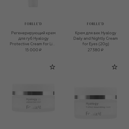
FORLLE'D
FORLLE'D
Регенерирующий крем
Крем для век Hyalogy
для губ Hyalogy
Daily and Nightly Cream
Protective Cream for Lips
for Eyes (20g)
(9g)
15 000 ₽
27 380 ₽