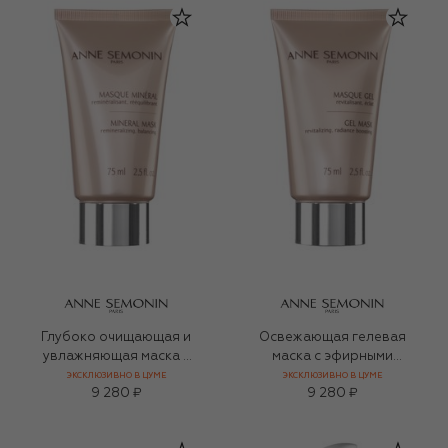
Глубоко очищающая и
Освежающая гелевая
увлажняющая маска с
маска с эфирными
минералами (75ml)
маслами (75ml)
ЭКСКЛЮЗИВНО В ЦУМЕ
ЭКСКЛЮЗИВНО В ЦУМЕ
9 280 ₽
9 280 ₽