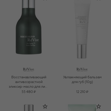
Восстанавливающий
Увлажняющий бальзам
антивозрастной
для губ (10g)
эликсир-масло для лица
(30ml)
55 480 ₽
12 210 ₽