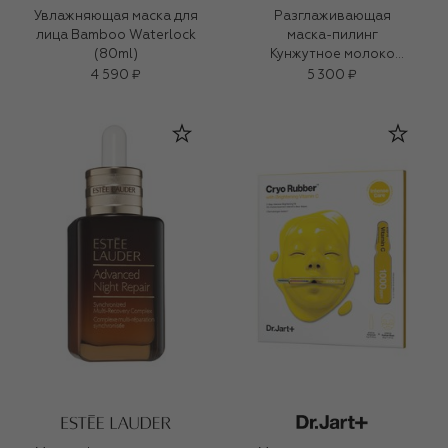
Увлажняющая маска для
Разглаживающая
лица Bamboo Waterlock
маска-пилинг
(80ml)
Кунжутное молоко
(60g)
4 590 ₽
5 300 ₽