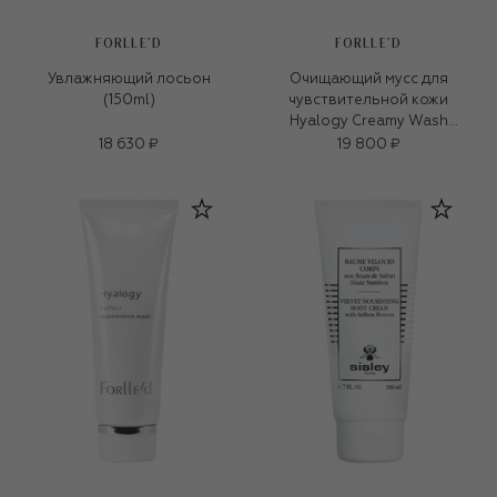
FORLLE'D
FORLLE'D
Увлажняющий лосьон
Очищающий мусс для
(150ml)
чувствительной кожи
Hyalogy Creamy Wash
(150ml)
18 630 ₽
19 800 ₽