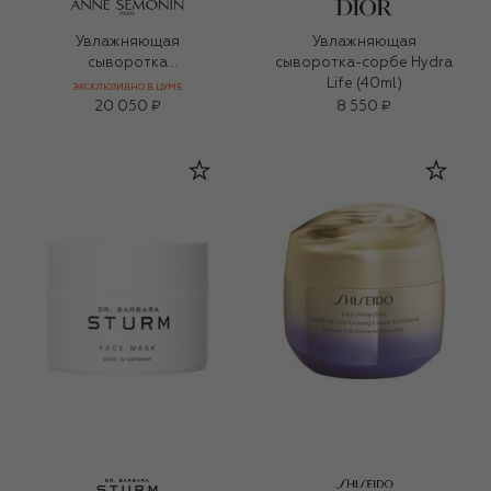
Увлажняющая
Увлажняющая
сыворотка
сыворотка-сорбе Hydra
повышающая упругость
Life (40ml)
ЭКСКЛЮЗИВНО В ЦУМЕ
кожи (30ml)
20 050 ₽
8 550 ₽