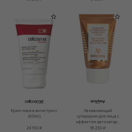
Крем-маска антистресс
Увлажняющий
(60ml)
суперкрем для лица с
эффектом автозагара
Super Soin (60ml)
24 150 ₽
18 230 ₽