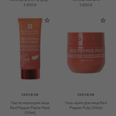
(200ml)
наносферами Fangogel
5 950 ₽
5 850 ₽
(150ml)
ERBORIAN
ERBORIAN
Паста-маска для лица
Гель-крем для лица Red
Red Pepper Paste Mask
Pepper Pulp (50ml)
(50ml)