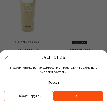
TIZIANA TERENZI
Гель для душа
Питательный
Andromeda (250ml)
антивозрастной
ВАШ ГОРОД
дневной крем Nutri-
Lumiere (50ml)
10 500 ₽
16 000 ₽
В каком городе вы находитесь? Мы предложим подходящие
условия доставки
Москва
Выбрать другой
Да