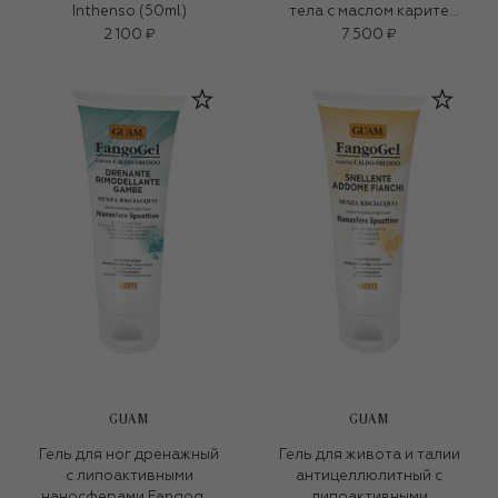
Inthenso (50ml)
тела с маслом карите
Inthenso (250ml)
2 100 ₽
7 500 ₽
GUAM
GUAM
Гель для ног дренажный
Гель для живота и талии
с липоактивными
антицеллюлитный с
наносферами Fangogel
липоактивными