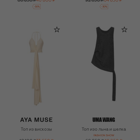
66 850 ₽
46 800 ₽
92 650 ₽
64 850 ₽
-
30
%
-
30
%
Топ из вискозы
Топ изо льна и шелка
FASHION SHOW