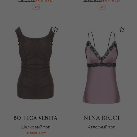
48 100 ₽
33 650 ₽
69 950 ₽
48 950 ₽
-
30
%
-
30
%
Шелковый топ
Атласный топ
FASHION SHOW