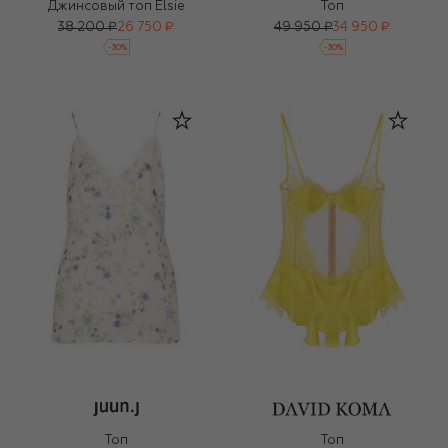
Джинсовый топ Elsie
Топ
38 200 ₽
26 750 ₽
49 950 ₽
34 950 ₽
-
30
%
-
30
%
Топ
Топ