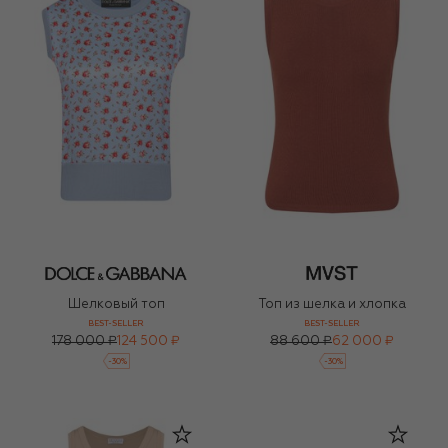
Шелковый топ
Топ из шелка и хлопка
BEST-SELLER
BEST-SELLER
178 000 ₽
124 500 ₽
88 600 ₽
62 000 ₽
-
30
%
-
30
%