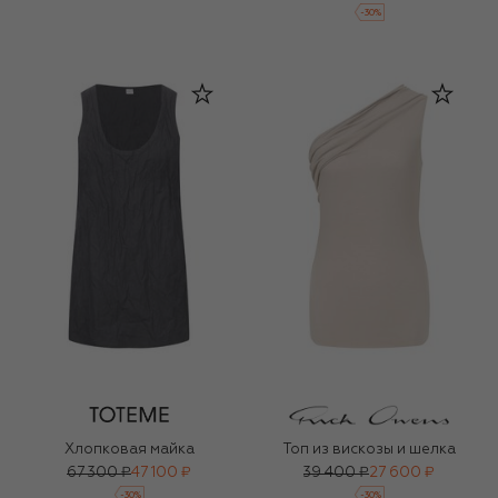
-
30
%
Хлопковая майка
Топ из вискозы и шелка
67 300 ₽
47 100 ₽
39 400 ₽
27 600 ₽
-
30
%
-
30
%