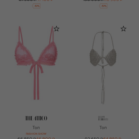
-
30
%
-
30
%
Топ
Топ
FASHION SHOW