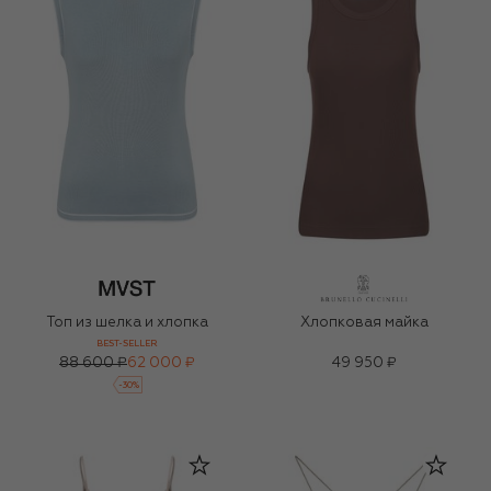
Топ из шелка и хлопка
Хлопковая майка
BEST-SELLER
88 600 ₽
62 000 ₽
49 950 ₽
-
30
%