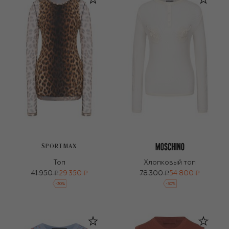
SPORTMAX
Топ
Хлопковый топ
41 950 ₽
29 350 ₽
78 300 ₽
54 800 ₽
-
30
%
-
30
%