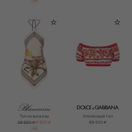
-
30
%
Топ из вискозы
Хлопковый топ
59 950 ₽
41 950 ₽
89 950 ₽
-
30
%