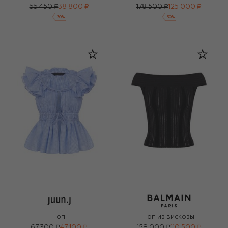
55 450 ₽
38 800 ₽
178 500 ₽
125 000 ₽
-
30
%
-
30
%
Топ
Топ из вискозы
67 300 ₽
47 100 ₽
158 000 ₽
110 500 ₽