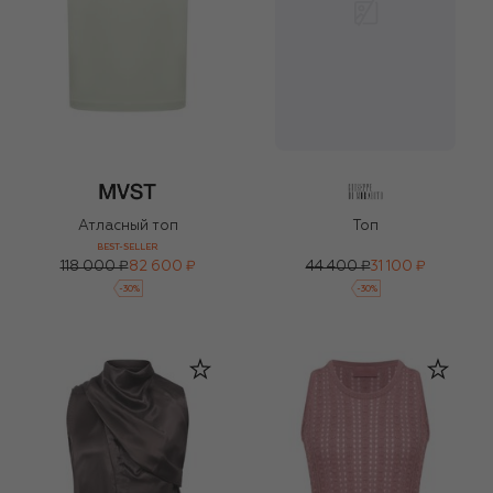
Атласный топ
Топ
BEST-SELLER
118 000 ₽
82 600 ₽
44 400 ₽
31 100 ₽
-
30
%
-
30
%