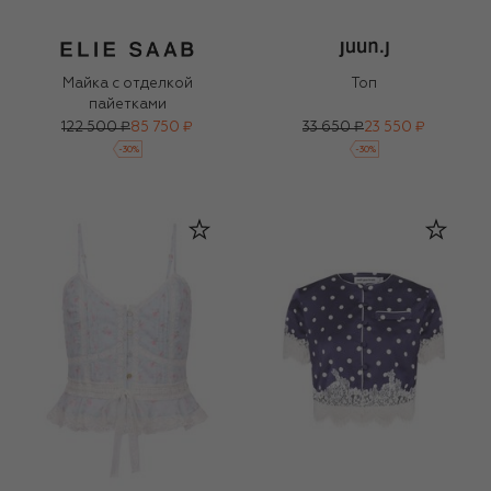
Майка с отделкой
Топ
пайетками
122 500 ₽
85 750 ₽
33 650 ₽
23 550 ₽
-
30
%
-
30
%