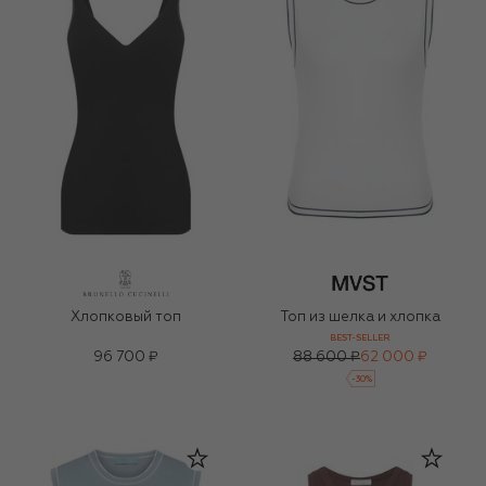
Хлопковый топ
Топ из шелка и хлопка
BEST-SELLER
96 700 ₽
88 600 ₽
62 000 ₽
-
30
%