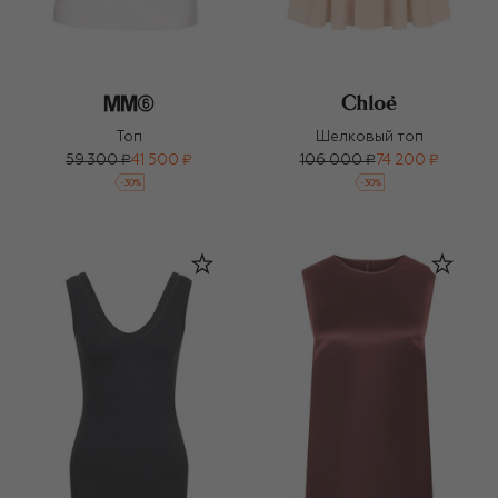
Топ
Шелковый топ
59 300 ₽
41 500 ₽
106 000 ₽
74 200 ₽
-
30
%
-
30
%