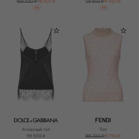
169 500 ₽
118 500 ₽
59 950 ₽
41 950 ₽
-
30
%
-
30
%
Атласный топ
Топ
191 500 ₽
88 200 ₽
61 750 ₽