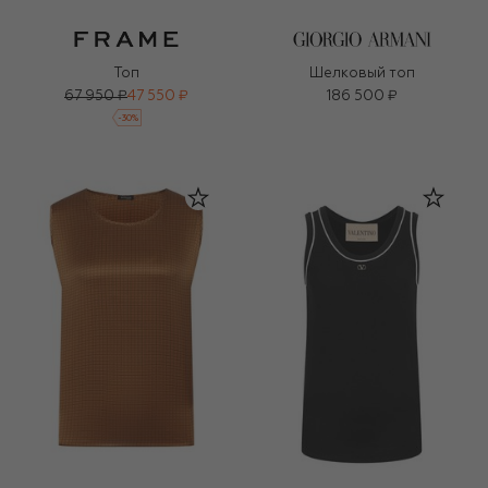
Топ
Шелковый топ
67 950 ₽
47 550 ₽
186 500 ₽
-
30
%