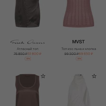
Атласный топ
Топ изо льна и хлопка
76 850 ₽
53 800 ₽
99 500 ₽
69 650 ₽
-
30
%
-
30
%