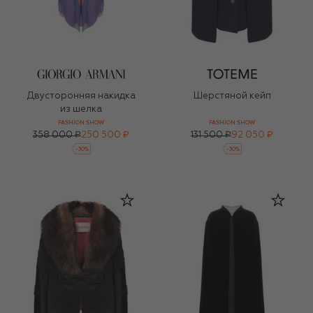
Двусторонняя накидка
Шерстяной кейп
из шелка
FASHION SHOW
FASHION SHOW
358 000 ₽
250 500 ₽
131 500 ₽
92 050 ₽
-
30
%
-
30
%