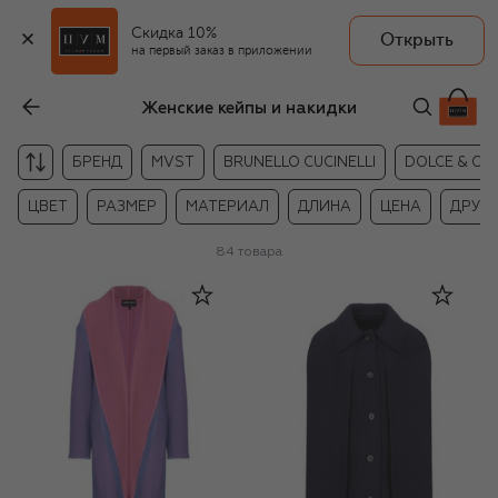
Скидка 10%
Открыть
на первый заказ в приложении
Женские кейпы и накидки
БРЕНД
MVST
BRUNELLO CUCINELLI
DOLCE & G
ЦВЕТ
РАЗМЕР
МАТЕРИАЛ
ДЛИНА
ЦЕНА
ДРУГ
84
товара