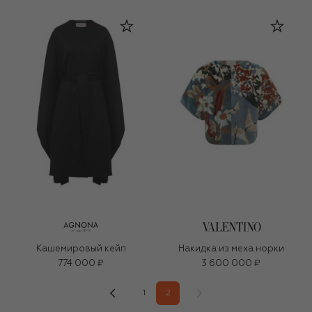
Кашемировый кейп
Накидка из меха норки
774 000 ₽
3 600 000 ₽
1
2