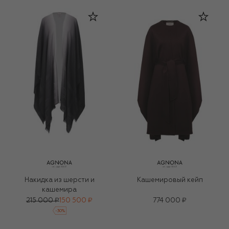
Накидка из шерсти и
Кашемировый кейп
кашемира
215 000 ₽
150 500 ₽
774 000 ₽
-
30
%