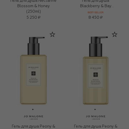
Гель для душа Nectarine
Гель для душа
Blossom & Honey
Blackberry & Bay
(250ml)
(500ml)
BEST-SELLER
5 250 ₽
8 450 ₽
Гель для душа Peony &
Гель для душа Peony &