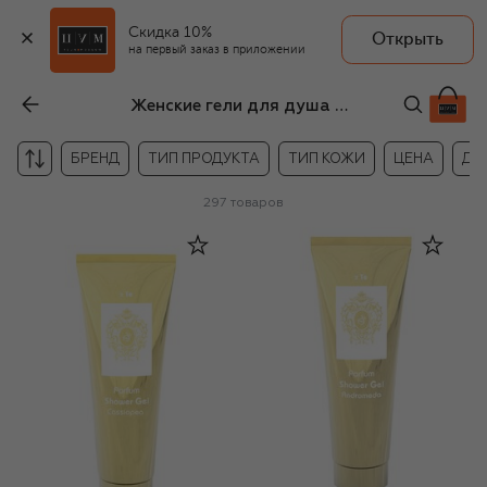
Скидка 10%
Открыть
на первый заказ в приложении
Женские гели для душа и ванны
БРЕНД
ТИП ПРОДУКТА
ТИП КОЖИ
ЦЕНА
ДР
297
товаров