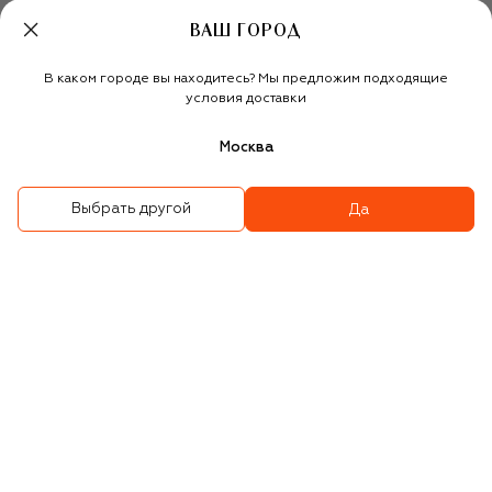
BEST-SELLER
BEST-SELLER
8 450 ₽
8 450 ₽
ВАШ ГОРОД
В каком городе вы находитесь? Мы предложим подходящие
условия доставки
Москва
Выбрать другой
Да
Гель для душа Cypress &
Гель для душа Oud &
Grapevine (250ml)
Bergamot (250ml)
6 500 ₽
6 500 ₽