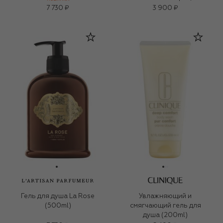
(500ml)
7 730 ₽
3 900 ₽
Гель для душа La Rose
Увлажняющий и
(500ml)
смягчающий гель для
душа (200ml)