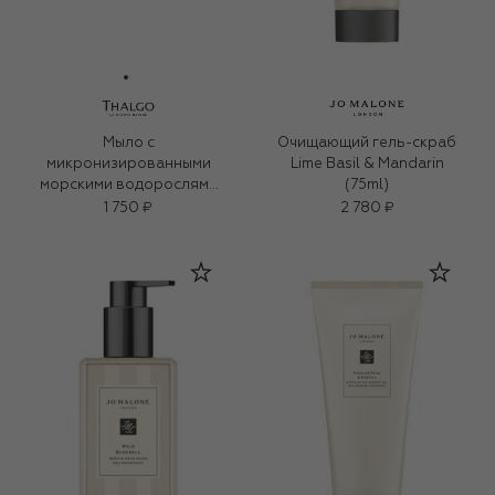
Мыло с
Очищающий гель-скраб
микронизированными
Lime Basil & Mandarin
морскими водорослями
(75ml)
для лица и тела (100g)
1 750 ₽
2 780 ₽