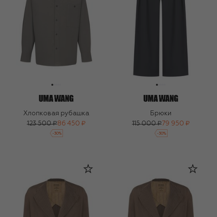
Хлопковая рубашка
Брюки
123 500 ₽
86 450 ₽
115 000 ₽
79 950 ₽
-
30
%
-
30
%