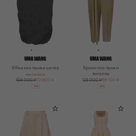
Юбка изо льна и шелка
Брюки изо льна и
вискозы
FASHION SHOW
104 000 ₽
72 800 ₽
123 000 ₽
86 100 ₽
-
30
%
-
30
%