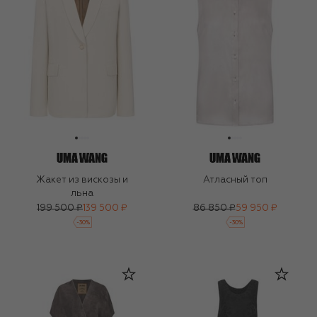
Жакет из вискозы и
Атласный топ
льна
199 500 ₽
139 500 ₽
86 850 ₽
59 950 ₽
-
30
%
-
30
%