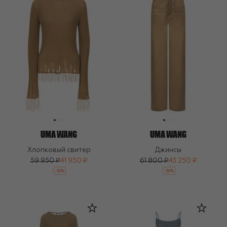
Хлопковый свитер
Джинсы
59 950 ₽
41 950 ₽
61 800 ₽
43 250 ₽
-
30
%
-
30
%