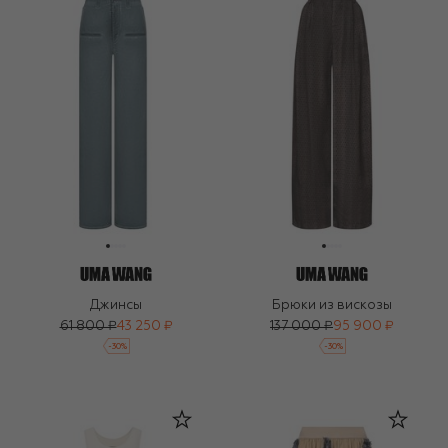
Джинсы
Брюки из вискозы
61 800 ₽
43 250 ₽
137 000 ₽
95 900 ₽
-
30
%
-
30
%