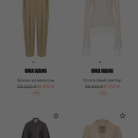
Брюки из вискозы
Хлопковый свитер
123 500 ₽
86 450 ₽
59 950 ₽
41 950 ₽
-
30
%
-
30
%