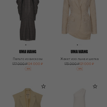
Пальто из вискозы
Жакет изо льна и шелка
177 000 ₽
124 000 ₽
173 000 ₽
121 000 ₽
-
30
%
-
30
%