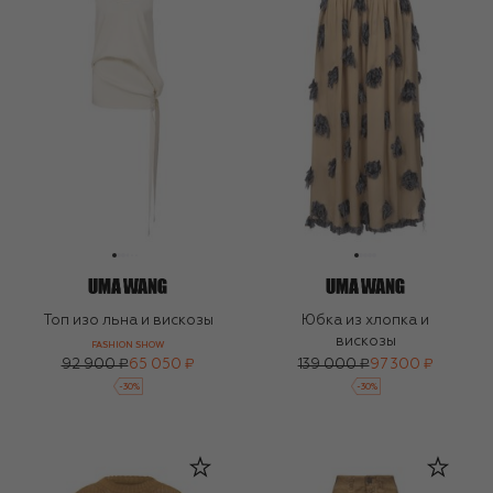
Топ изо льна и вискозы
Юбка из хлопка и
вискозы
FASHION SHOW
92 900 ₽
65 050 ₽
139 000 ₽
97 300 ₽
-
30
%
-
30
%