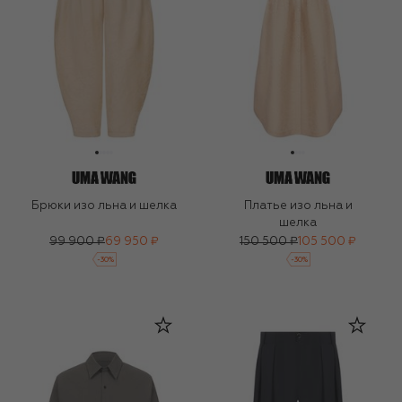
Брюки изо льна и шелка
Платье изо льна и
шелка
99 900 ₽
69 950 ₽
150 500 ₽
105 500 ₽
-
30
%
-
30
%