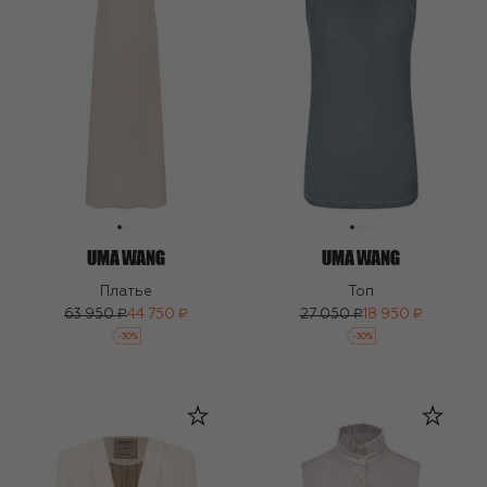
Платье
Топ
63 950 ₽
44 750 ₽
27 050 ₽
18 950 ₽
-
30
%
-
30
%