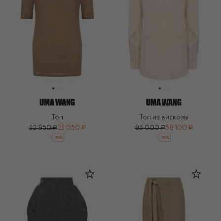
Топ
Топ из вискозы
32 950 ₽
23 050 ₽
83 000 ₽
58 100 ₽
-
30
%
-
30
%