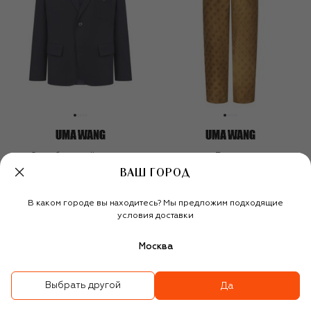
Однобортный пиджак
Брюки
173 500 ₽
121 500 ₽
82 950 ₽
58 050 ₽
ВАШ ГОРОД
-
30
%
-
30
%
В каком городе вы находитесь? Мы предложим подходящие
условия доставки
Москва
Выбрать другой
Да