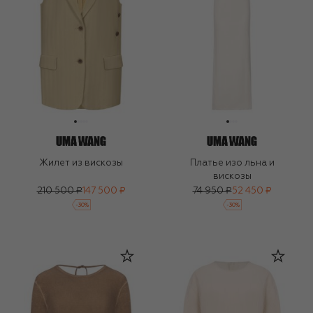
Жилет из вискозы
Платье изо льна и
вискозы
210 500 ₽
147 500 ₽
74 950 ₽
52 450 ₽
-
30
%
-
30
%