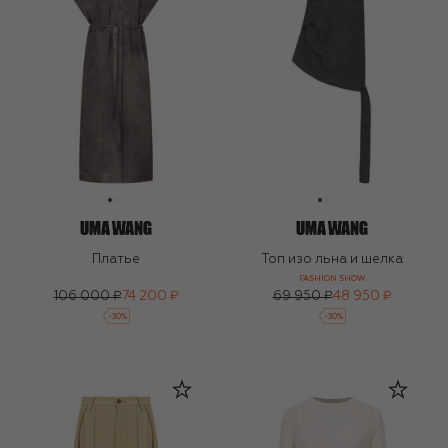
Платье
Топ изо льна и шелка
FASHION SHOW
106 000 ₽
74 200 ₽
69 950 ₽
48 950 ₽
-
30
%
-
30
%