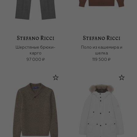
Шерстяные брюки-
Поло из кашемира и
карго
шелка
97 000 ₽
119 500 ₽