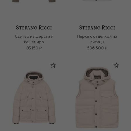
Свитер из шерсти и
Парка с отделкой из
кашемира
лисицы
83 150 ₽
596 500 ₽