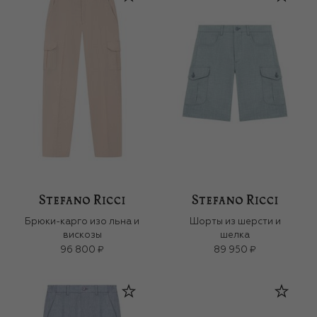
Брюки-карго изо льна и
Шорты из шерсти и
вискозы
шелка
96 800 ₽
89 950 ₽