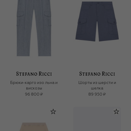
Брюки-карго изо льна и
Шорты из шерсти и
вискозы
шелка
96 800 ₽
89 950 ₽