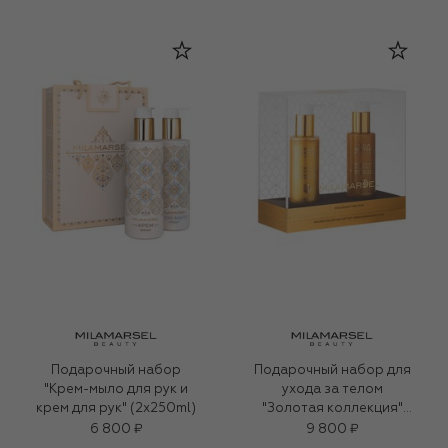
Подарочный набор
Подарочный набор для
"Крем-мыло для рук и
ухода за телом
крем для рук" (2x250ml)
"Золотая коллекция"
(2x150ml)
6 800 ₽
9 800 ₽