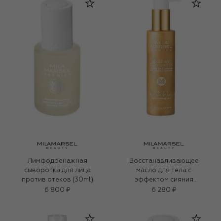
Лимфодренажная
Восстанавливающее
сыворотка для лица
масло для тела с
против отеков (30ml)
эффектом сияния
(150ml)
6 800 ₽
6 280 ₽