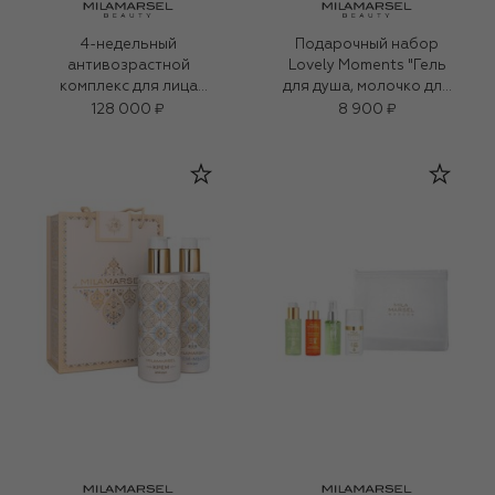
4-недельный
Подарочный набор
антивозрастной
Lovely Moments "Гель
комплекс для лица
для душа, молочко для
(4x10ml)
тела" (2x250ml)
128 000 ₽
8 900 ₽