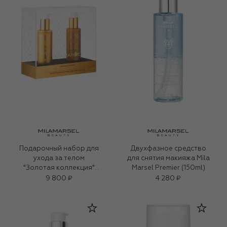
Подарочный набор для
Двухфазное средство
ухода за телом
для снятия макияжа Mila
"Золотая коллекция"
Marsel Premier (150ml)
(2x150ml)
9 800 ₽
4 280 ₽