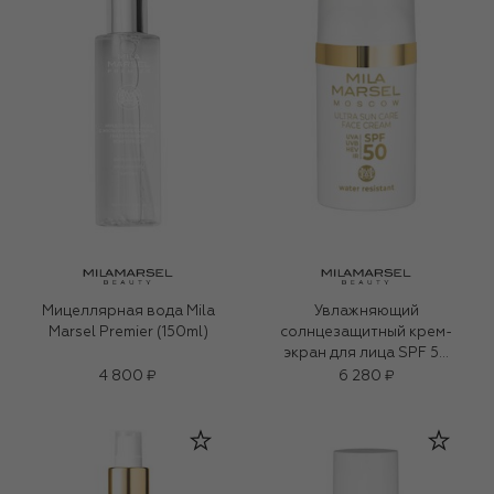
Мицеллярная вода Mila
Увлажняющий
Marsel Premier (150ml)
солнцезащитный крем-
экран для лица SPF 50
(30ml)
4 800 ₽
6 280 ₽