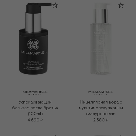
Успокаивающий
Мицеллярная вода с
бальзам после бритья
мультимолекулярным
(100ml)
гиалуроновым
комплексом Mila Marsel
4 690 ₽
2 580 ₽
Premier (50ml)