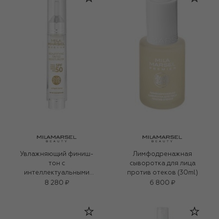
Увлажняющий финиш-
Лимфодренажная
тон с
сыворотка для лица
интеллектуальными
против отеков (30ml)
микрокапсулами SPF 50
8 280 ₽
6 800 ₽
(10ml)