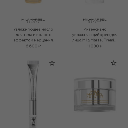
Увлажняющее масло
Интенсивно
для тела и волос с
увлажняющий крем для
эффектом мерцания
лица Mila Marsel Premier
(150ml)
(30ml)
6 600 ₽
11 080 ₽