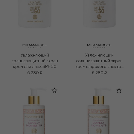
Увлажняющий
Увлажняющий
солнцезащитный экран
cолнцезащитный экран
крем для лица SPF 50
крем широкого спектра
(50ml)
для лица SPF 30 (50ml)
6 280 ₽
6 280 ₽