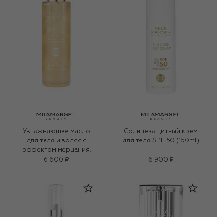
Увлажняющее масло
Солнцезащитный крем
для тела и волос с
для тела SPF 50 (150ml)
эффектом мерцания
(150ml)
6 600 ₽
6 900 ₽