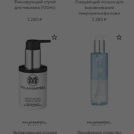
Фиксирующий спрей
Очищающий лосьон для
для макияжа (100ml)
выравнивания
микрорельефа кожи
(150ml)
5 280 ₽
5 280 ₽
Увлажняющая основа
Двухфазное средство