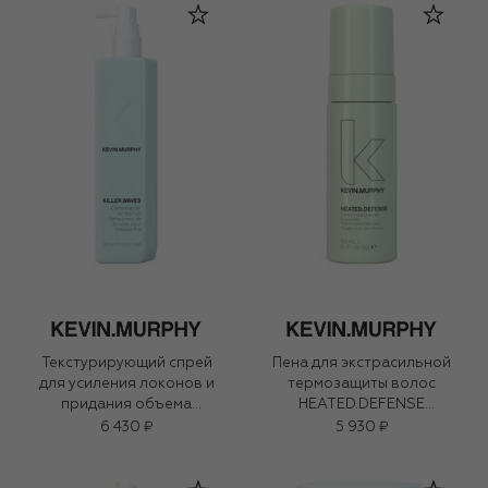
Текстурирующий спрей
Пена для экстрасильной
для усиления локонов и
термозащиты волос
придания объема
HEATED.DEFENSE
KILLER WAVES (150ml)
(150ml)
6 430 ₽
5 930 ₽