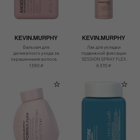
Бальзам для
Лак для укладки
деликатного ухода за
подвижной фиксации
окрашенными волосами
SESSION.SPRAY FLEX
ANGEL.RINSE (40ml)
(400ml)
1 390 ₽
6 370 ₽