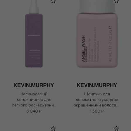
Несмываемый
Шампунь для
кондиционер для
деликатного ухода за
легкого расчесывания
окрашенными волосами
UN.TANGLED (150ml)
ANGEL.WASH (40ml)
6 040 ₽
1 560 ₽