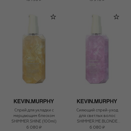
Спрей для укладки с
Сияющий спрей-уход
мерцающим блеском
для светлых волос
SHIMMER.SHINE (100ml)
SHIMMER.ME.BLONDE
(100ml)
6 080 ₽
6 080 ₽