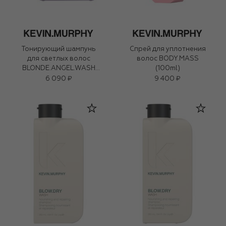
Тонирующий шампунь
Спрей для уплотнения
для светлых волос
волос BODY.MASS
BLONDE.ANGEL.WASH
(100ml)
(250ml)
6 090 ₽
9 400 ₽