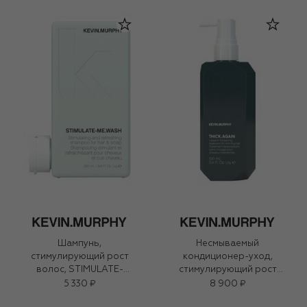
Шампунь,
Несмываемый
стимулирующий рост
кондиционер-уход,
волос, STIMULATE-
стимулирующий рост
ME.WASH (250ml)
волос, THICK.AGAIN
5 330 ₽
8 900 ₽
(100ml)