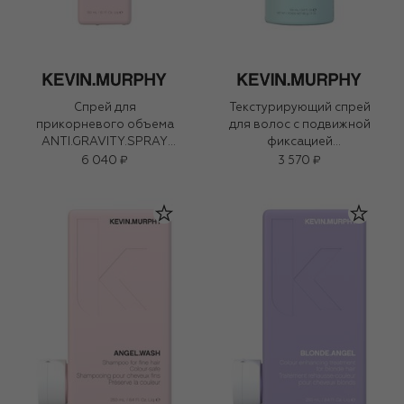
Спрей для
Текстурирующий спрей
прикорневого объема
для волос с подвижной
ANTI.GRAVITY.SPRAY
фиксацией
(150ml)
BEDROOM.HAIR (100ml)
6 040 ₽
3 570 ₽