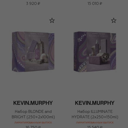
(100ml)
3 920 ₽
15 010 ₽
Набор BLONDE and
Набор ILLUMINATE
BRIGHT (250+2x100ml)
HYDRATE (2x250+150ml)
ЛИМИТИРОВАННЫЙ ВЫПУСК
ЛИМИТИРОВАННЫЙ ВЫПУСК
16 750 ₽
15 540 ₽