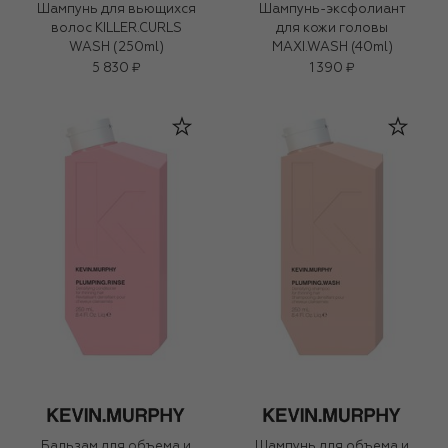
Шампунь для вьющихся
Шампунь-эксфолиант
волос KILLER.CURLS
для кожи головы
WASH (250ml)
MAXI.WASH (40ml)
5 830 ₽
1 390 ₽
Бальзам для объема и
Шампунь для объема и