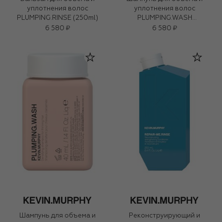
уплотнения волос
уплотнения волос
PLUMPING.RINSE (250ml)
PLUMPING.WASH
(250ml)
6 580 ₽
6 580 ₽
Шампунь для объема и
Реконструирующий и