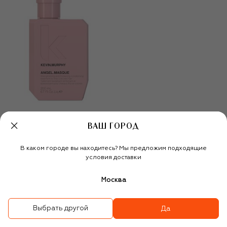
ВАШ ГОРОД
Маска для
Дефинирующий крем
В каком городе вы находитесь? Мы предложим подходящие
интенсивного ухода за
для усиления завитка
условия доставки
окрашенными волосами
KILLER.TWIRLS (150ml)
ANGEL.MASQUE (200ml)
9 010 ₽
7 730 ₽
Москва
Выбрать другой
Да