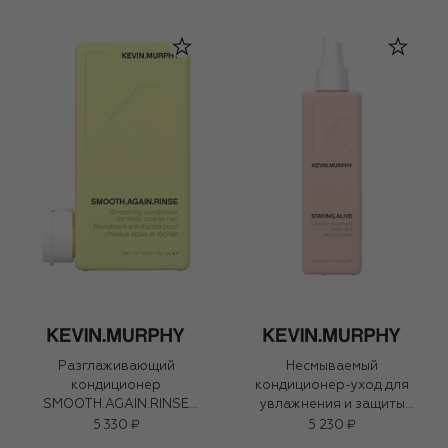
Разглаживающий
Несмываемый
кондиционер
кондиционер-уход для
SMOOTH.AGAIN.RINSE
увлажнения и защиты
(250ml)
STAYING.ALIVE (150ml)
5 330 ₽
5 230 ₽