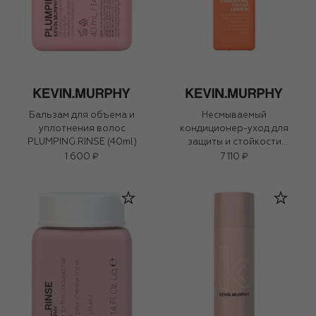
Бальзам для объема и
Несмываемый
уплотнения волос
кондиционер-уход для
PLUMPING.RINSE (40ml)
защиты и стойкости
цвета волос
1 600 ₽
7 110 ₽
EVERLASTING.COLOUR
LEAVE-IN (150ml)