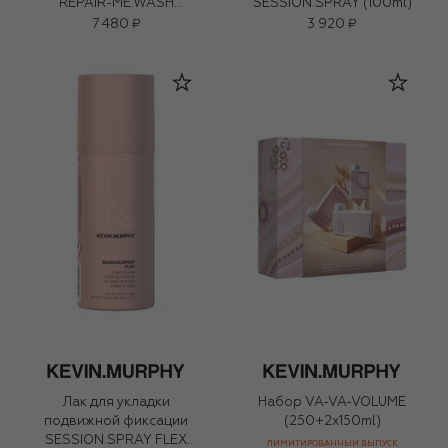
REPAIR-ME.WASH
SESSION.SPRAY (100ml)
(250ml)
7 480 ₽
3 920 ₽
Лак для укладки
Набор VA-VA-VOLUME
подвижной фиксации
(250+2x150ml)
SESSION.SPRAY FLEX
ЛИМИТИРОВАННЫЙ ВЫПУСК