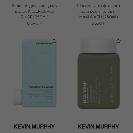
Бальзам для вьющихся
Шампунь-эксфолиант
волос KILLER.CURLS
для кожи головы
RINSE (250ml)
MAXI.WASH (250ml)
6 640 ₽
5 330 ₽