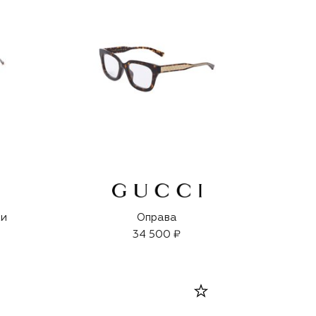
ки
Оправа
34 500 ₽