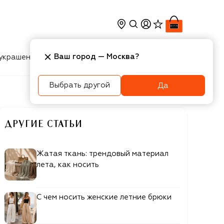
Ваш город —
Москва
?
украшения
Косметика
Интерьер
Новости
Выбрать другой
Да
ДРУГИЕ СТАТЬИ
Жатая ткань: трендовый материал
лета, как носить
С чем носить женские летние брюки