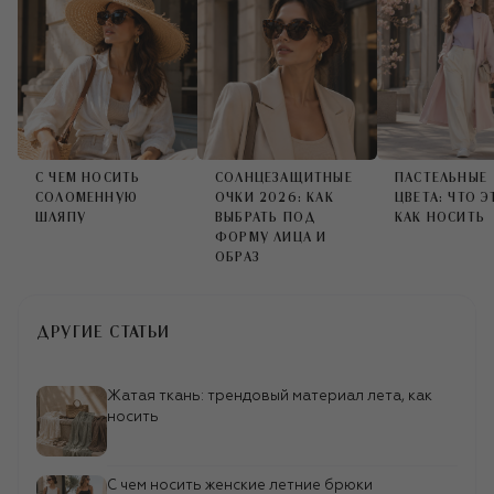
776
false
false
true
false
{"mode":"page","transition_type":"slide","transition_dir
{}}
{"css":".editor {font-family: Geometria;
font-size: 16px; font-weight: 400; line-
С ЧЕМ НОСИТЬ
СОЛНЦЕЗАЩИТНЫЕ
ПАСТЕЛЬНЫЕ
height: 24px;}"}
СОЛОМЕННУЮ
ОЧКИ 2026: КАК
ЦВЕТА: ЧТО Э
ШЛЯПУ
ВЫБРАТЬ ПОД
КАК НОСИТЬ
ФОРМУ ЛИЦА И
ОБРАЗ
ДРУГИЕ СТАТЬИ
Жатая ткань: трендовый материал лета, как
носить
С чем носить женские летние брюки