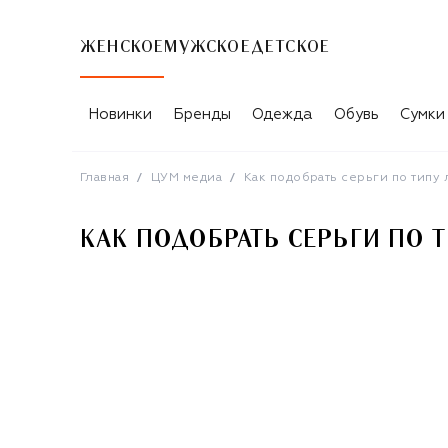
ЖЕНСКОЕ
МУЖСКОЕ
ДЕТСКОЕ
КАК ПОДОБРАТЬ СЕРЬГИ ПО ТИПУ Л
Новинки
Бренды
Одежда
Обувь
Сумки
Главная
ЦУМ медиа
Как подобрать серьги по типу 
КАК ПОДОБРАТЬ СЕРЬГИ ПО 