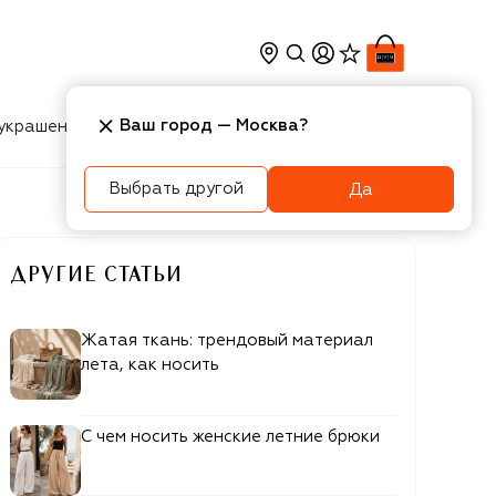
Ваш город —
Москва
?
украшения
Косметика
Интерьер
Новости
Выбрать другой
Да
ДРУГИЕ СТАТЬИ
Жатая ткань: трендовый материал
лета, как носить
С чем носить женские летние брюки