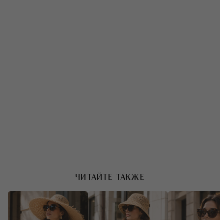
объединяет все тренды сезона —
намеренность: каждая деталь работает
на образ, а не просто присутствует в
нём.
Женщина может быть драматичной в
платье с рукавами-фонариками. Или
уязвимо-нежной в шёлковой
комбинации. Может сверкать пайетками
или прятаться в мягкий трикотаж.
Выбор за вами. Главное, чтобы платье
отражало не моду, а вас. Тогда оно
прослужит долго и будет радовать
каждый раз, когда вы достаёте его из
шкафа.
{"width":343,"column_width":21,"columns_n":16,"gutter":0
ЧИТАЙТЕ ТАКЖЕ
default
false
767
1300
false