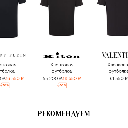
опковая
Хлопковая
Хлопкова
тболка
футболка
футболк
0 ₽
33 550 ₽
55 200 ₽
38 650 ₽
61 550 ₽
-
30
%
-
30
%
РЕКОМЕНДУЕМ