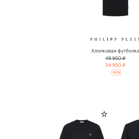
Хлопковая футболк
49 950 ₽
34 950 ₽
-
30
%