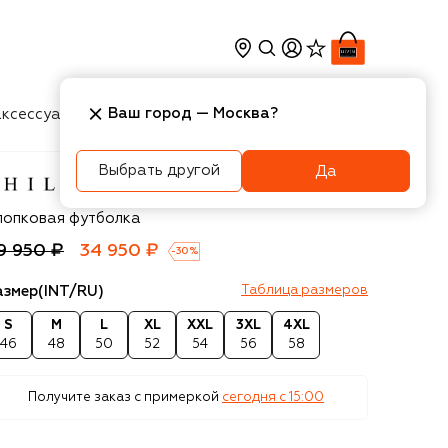
Ваш город —
Москва
?
ксессуары
Косметика
Интерьер
Новости
Выбрать другой
Да
ilipp Plein
лопковая футболка
9 950 ₽
34 950 ₽
-
30
%
азмер
(INT/RU)
Таблица размеров
S
M
L
XL
XXL
3XL
4XL
46
48
50
52
54
56
58
Получите заказ с примеркой
сегодня c 15:00