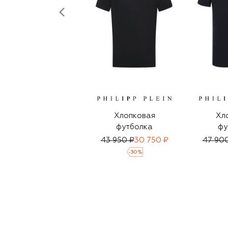
Хлопковая
Хл
футболка
фу
43 950 ₽
30 750 ₽
47 90
-
30
%