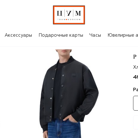
Аксессуары
Подарочные карты
Часы
Ювелирные а
Ph
Х
4
Р