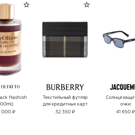
EOLFATTO
ack Hashish
Текстильный футляр
Солнцезащи
100ml)
для кредитных карт
очки
 000 ₽
32 350 ₽
41 650 ₽