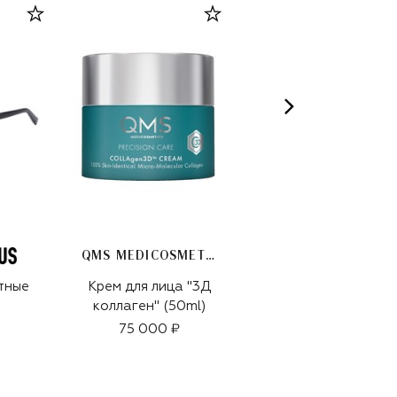
QMS MEDICOSMETICS
тные
Крем для лица "3Д
Бейсболка
коллаген" (50ml)
15 450 ₽
75 000 ₽