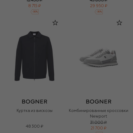
12 450 ₽
43 800 ₽
8 715 ₽
29 950 ₽
-
30
%
-
30
%
Куртка из вискозы
Комбинированные кроссовки
Newport
31 000 ₽
48 300 ₽
21 700 ₽