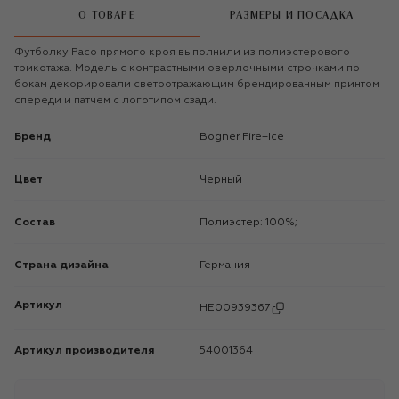
О ТОВАРЕ
РАЗМЕРЫ И ПОСАДКА
Футболку Paco прямого кроя выполнили из полиэстерового
трикотажа. Модель с контрастными оверлочными строчками по
бокам декорировали светоотражающим брендированным принтом
спереди и патчем с логотипом сзади.
Бренд
Bogner Fire+Ice
Цвет
Черный
Состав
Полиэстер: 100%;
Страна дизайна
Германия
Артикул
HE00939367
Артикул производителя
54001364