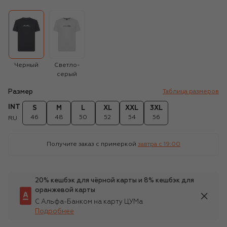
Черный
Светло-
серый
Размер
Таблица размеров
INT
S
M
L
XL
XXL
3XL
46
48
50
52
54
56
RU
Получите заказ с примеркой
завтра c 19:00
20% кешбэк для чёрной карты и 8% кешбэк для
оранжевой карты
С Альфа-Банком на карту ЦУМа
Подробнее