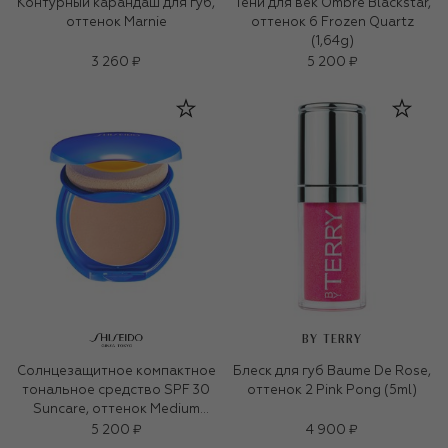
Контурный карандаш для губ,
Тени для век Ombre Blackstar,
оттенок Marnie
оттенок 6 Frozen Quartz
(1,64g)
3 260 ₽
5 200 ₽
BY TERRY
Солнцезащитное компактное
Блеск для губ Baume De Rose,
тональное средство SPF 30
оттенок 2 Pink Pong (5ml)
Suncare, оттенок Medium
Biege (12g)
5 200 ₽
4 900 ₽