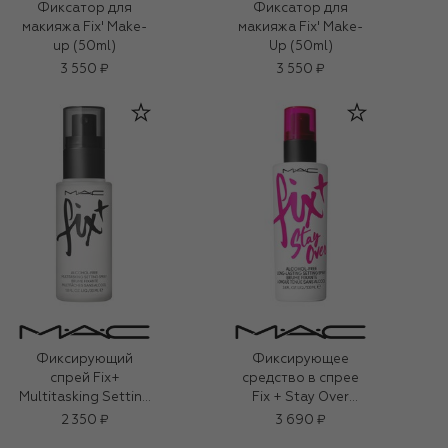
Фиксатор для
Фиксатор для
макияжа Fix' Make-
макияжа Fix' Make-
up (50ml)
Up (50ml)
3 550 ₽
3 550 ₽
Фиксирующий
Фиксирующее
спрей Fix+
средство в спрее
Multitasking Setting
Fix + Stay Over
Spray (30ml)
(100ml)
2 350 ₽
3 690 ₽