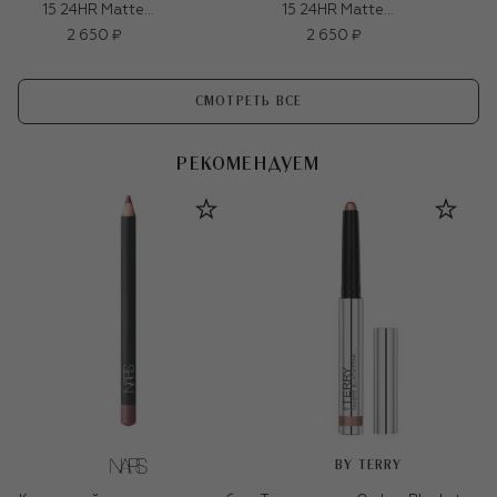
15 24HR Matte
15 24HR Matte
Foundation + Oil
Foundation + Oil
2 650 ₽
2 650 ₽
Control Mini, NW25
Control Mini, NC17
(15ml)
(15ml)
СМОТРЕТЬ ВСЕ
РЕКОМЕНДУЕМ
BY TERRY