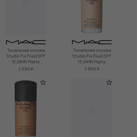
Тональная основа
Тональная основа
Studio Fix Fluid SPF
Studio Fix ​Fluid SPF
15 24HR Matte
15 24HR Matte
Foundation + Oil
Foundation + Oil
2 650 ₽
2 650 ₽
Control Mini,
Control Mini, NW15
оттенок NC16 (15ml)
(15ml)