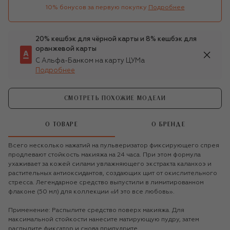
10% бонусов за первую покупку
Подробнее
20% кешбэк для чёрной карты и 8% кешбэк для
оранжевой карты
С Альфа-Банком на карту ЦУМа
Подробнее
СМОТРЕТЬ ПОХОЖИЕ МОДЕЛИ
О ТОВАРЕ
О БРЕНДЕ
Всего несколько нажатий на пульверизатор фиксирующего спрея
продлевают стойкость макияжа на 24 часа. При этом формула
ухаживает за кожей силами увлажняющего экстракта каланхоэ и
растительных антиоксидантов, создающих щит от окислительного
стресса. Легендарное средство выпустили в лимитированном
флаконе (50 мл) для коллекции «И это все любовь».
Применение: Распылите средство поверх макияжа. Для
максимальной стойкости нанесите матирующую пудру, затем
распылите фиксатор и снова припудрите.