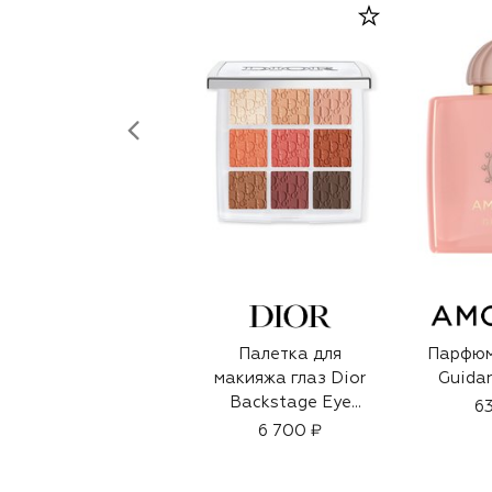
Палетка для
Парфюм
макияжа глаз Dior
Guidan
Backstage Eye
63
Palette, оттенок
6 700 ₽
003