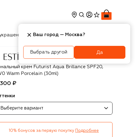
Ваш город —
Москва
?
украшения
Косметика
Интерьер
Новости
Выбрать другой
Да
tée Lauder
нальный крем Futurist Aqua Brillance SPF20,
W0 Warm Porcelain (30ml)
 300 ₽
ттенки
Выберите вариант
10% бонусов за первую покупку
Подробнее