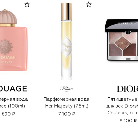
ерная вода
Парфюмерная вода
Пятицветные
ce (100ml)
Her Majesty (7,5ml)
для век Diors
Couleurs, от
 690 ₽
7 100 ₽
669 Мягк
8 100 ₽
Кашемир (