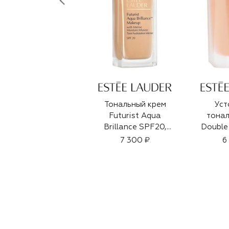
Тональный крем
Уст
Futurist Aqua
тонал
Brillance SPF20,
Double
1W0 Warm
In-Pl
7 300 ₽
6
Porcelain (30ml)
оттено
Porce