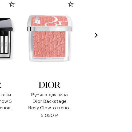
 тени
Румяна для лица
Парфюмерная вода
how 5
Dior Backstage
Her Majesty (50ml)
тенок
Rosy Glow, оттенок
36 200 ₽
ий
103 Ириска (4,5g)
5 050 ₽
7g)