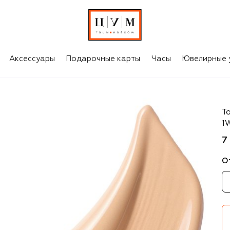
Аксессуары
Подарочные карты
Часы
Ювелирные 
Es
То
1
7
О