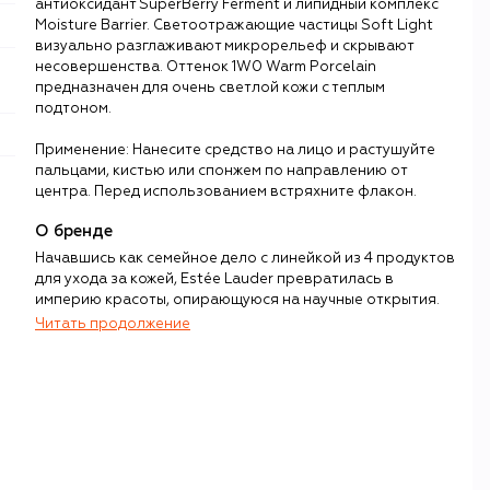
антиоксидант SuperBerry Ferment и липидный комплекс
Moisture Barrier. Светоотражающие частицы Soft Light
визуально разглаживают микрорельеф и скрывают
несовершенства. Оттенок 1W0 Warm Porcelain
предназначен для очень светлой кожи с теплым
подтоном.
Применение: Нанесите средство на лицо и растушуйте
пальцами, кистью или спонжем по направлению от
центра. Перед использованием встряхните флакон.
О бренде
Начавшись как семейное дело с линейкой из 4 продуктов
для ухода за кожей, Estée Lauder превратилась в
империю красоты, опирающуюся на научные открытия.
Читать продолжение
Вспоминая о своей матери Эсте Лаудер, ее сын говорил:
«У моей мамы всегда было две мечты: стать актрисой и
помогать людям становиться красивее». Вторая мечта
стала не просто желанием, а лозунгом для целой
корпорации Estée Lauder.
Мама рассказала Эсте про важность ухода за кожей, а
дядя научил смешивать ингредиенты. Открытая ею