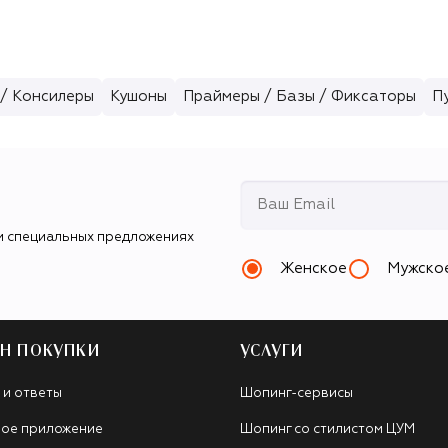
/ Консилеры
Кушоны
Праймеры / Базы / Фиксаторы
П
и специальных предложениях
Женское
Мужско
Н ПОКУПКИ
УСЛУГИ
 и ответы
Шопинг-сервисы
ое приложение
Шопинг со стилистом ЦУМ