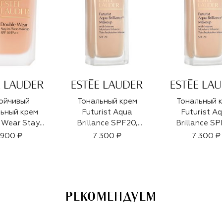
ойчивый
Тональный крем
Тональный 
ьный крем
Futurist Aqua
Futurist A
 Wear Stay-
Brillance SPF20,
Brillance SP
ace SPF 10,
1N0 Porcelain
1C0 Cool Porc
 900 ₽
7 300 ₽
7 300 ₽
к 1W0 Warm
(30ml)
(30ml)
lain (30ml)
РЕКОМЕНДУЕМ