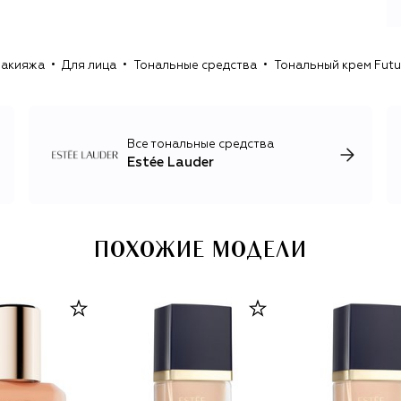
формула легла в основу крема Super-Rich All Purpose
Cream, вошедшего в первую линию средств Estée Lauder,
которые продавались во флаконах синего цвета,
макияжа
Для лица
Тональные средства
Тональный крем Futur
известного сегодня как Lauder Blue.
В середине 1970-х Лаудер открыла центр научных
исследований и разработок Estée Lauder. Сегодня здесь
в том числе исследуют эпигенетику (область науки,
Все тональные средства
изучающая механизм, «переключающий» активность
Estée Lauder
генов под влиянием образа жизни). Эти знания о циклах
стресса помогли разработать формулу ночного
восстанавливающего концентрата Advanced Night
Repair, ставшего одним из бестселлеров бренда.
ПОХОЖИЕ МОДЕЛИ