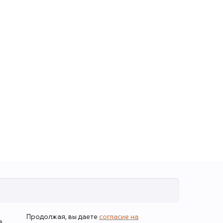
Неприличная тушь
Indenctnt Mascara,
оттенок Black
4 490 ₽
Продолжая, вы даете
согласие на
е